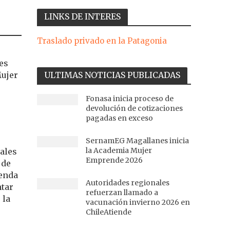
LINKS DE INTERES
Traslado privado en la Patagonia
es
Mujer
ULTIMAS NOTICIAS PUBLICADAS
Fonasa inicia proceso de
devolución de cotizaciones
pagadas en exceso
SernamEG Magallanes inicia
la Academia Mujer
ales
Emprende 2026
 de
genda
Autoridades regionales
ntar
refuerzan llamado a
 la
vacunación invierno 2026 en
ChileAtiende