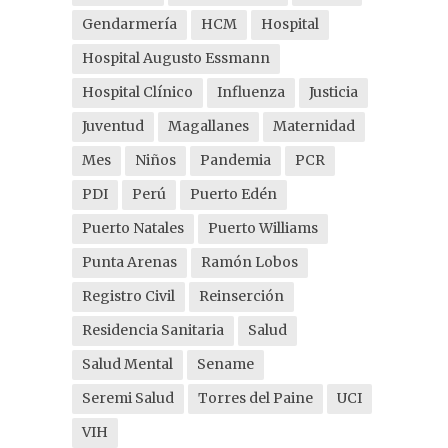
Gendarmería
HCM
Hospital
Hospital Augusto Essmann
Hospital Clínico
Influenza
Justicia
Juventud
Magallanes
Maternidad
Mes
Niños
Pandemia
PCR
PDI
Perú
Puerto Edén
Puerto Natales
Puerto Williams
Punta Arenas
Ramón Lobos
Registro Civil
Reinserción
Residencia Sanitaria
Salud
Salud Mental
Sename
Seremi Salud
Torres del Paine
UCI
VIH