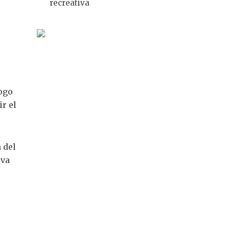
recreativa
logo
r el
 del
iva