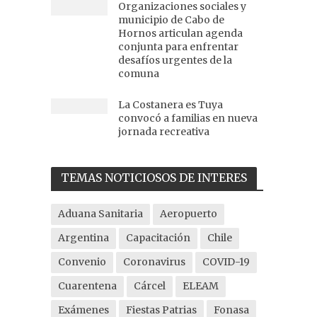
Organizaciones sociales y
municipio de Cabo de
Hornos articulan agenda
conjunta para enfrentar
desafíos urgentes de la
comuna
La Costanera es Tuya
convocó a familias en nueva
jornada recreativa
TEMAS NOTICIOSOS DE INTERES
Aduana Sanitaria
Aeropuerto
Argentina
Capacitación
Chile
Convenio
Coronavirus
COVID-19
Cuarentena
Cárcel
ELEAM
Exámenes
Fiestas Patrias
Fonasa