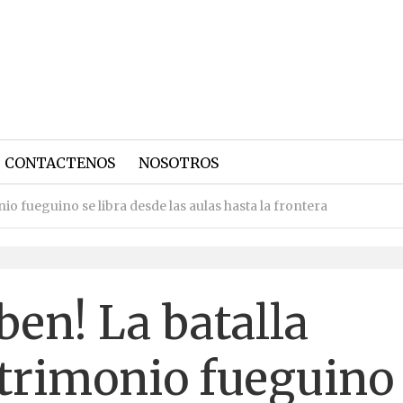
CONTACTENOS
NOSOTROS
nio fueguino se libra desde las aulas hasta la frontera
ben! La batalla
atrimonio fueguino