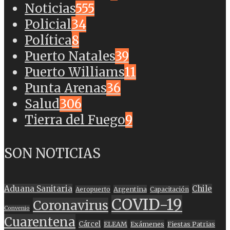
Noticias
555
Policial
34
Política
8
Puerto Natales
39
Puerto Williams
11
Punta Arenas
36
Salud
306
Tierra del Fuego
9
SON NOTICIAS
Aduana Sanitaria
Chile
Argentina
Aeropuerto
Capacitación
COVID-19
Coronavirus
Convenio
Cuarentena
Cárcel
ELEAM
Exámenes
Fiestas Patrias