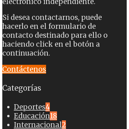
electrónico independiente.
Si desea contactarnos, puede
hacerlo en el formulario de
contacto destinado para ello o
haciendo click en el botón a
continuación.
Contáctenos
Categorías
Deportes
4
Educación
18
Internacional
2