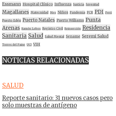
Essmann
Hospital Clínico
Influenza
Justicia
Juventud
PDI
Magallanes
Niños
Maternidad
Pandemia
PCR
Mes
Perú
Punta
Puerto Natales
Puerto Williams
Puerto Edén
Residencia
Arenas
Registro Civil
Ramón Lobos
Reinserción
Sanitaria
Salud
Seremi Salud
Sename
Salud Mental
VIH
Torres del Paine
UCI
NOTICIAS RELACIONADAS
SALUD
Reporte sanitario: 31 nuevos casos pero
solo muestras de antígeno