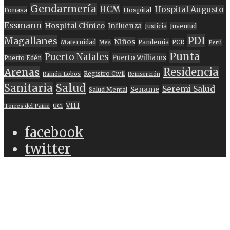
Gendarmería
HCM
Hospital Augusto
Fonasa
Hospital
Essmann
Hospital Clínico
Influenza
Justicia
Juventud
PDI
Magallanes
Niños
Maternidad
Pandemia
PCR
Mes
Perú
Punta
Puerto Natales
Puerto Williams
Puerto Edén
Residencia
Arenas
Registro Civil
Ramón Lobos
Reinserción
Sanitaria
Salud
Seremi Salud
Sename
Salud Mental
VIH
Torres del Paine
UCI
facebook
twitter