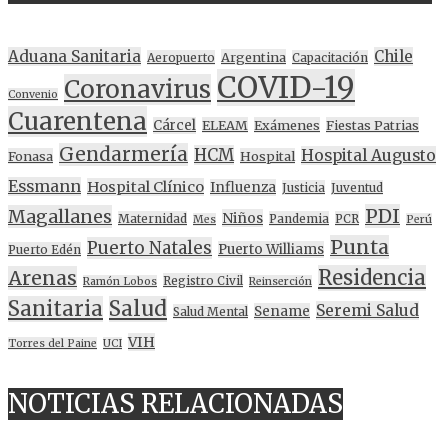
Aduana Sanitaria
Chile
Argentina
Aeropuerto
Capacitación
COVID-19
Coronavirus
Convenio
Cuarentena
Cárcel
ELEAM
Exámenes
Fiestas Patrias
Gendarmería
HCM
Hospital Augusto
Fonasa
Hospital
Essmann
Hospital Clínico
Influenza
Justicia
Juventud
PDI
Magallanes
Niños
Maternidad
Pandemia
PCR
Mes
Perú
Punta
Puerto Natales
Puerto Williams
Puerto Edén
Residencia
Arenas
Registro Civil
Ramón Lobos
Reinserción
Sanitaria
Salud
Seremi Salud
Sename
Salud Mental
VIH
Torres del Paine
UCI
NOTICIAS RELACIONADAS