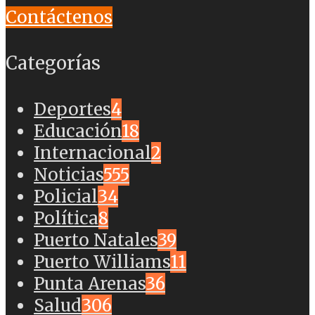
Contáctenos
Categorías
Deportes
4
Educación
18
Internacional
2
Noticias
555
Policial
34
Política
8
Puerto Natales
39
Puerto Williams
11
Punta Arenas
36
Salud
306