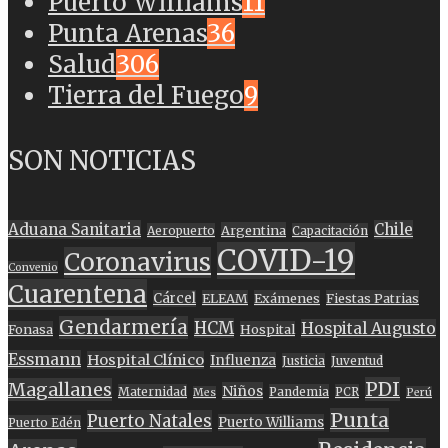
Puerto Williams
11
Punta Arenas
36
Salud
306
Tierra del Fuego
9
SON NOTICIAS
Aduana Sanitaria
Chile
Argentina
Aeropuerto
Capacitación
COVID-19
Coronavirus
Convenio
Cuarentena
Cárcel
ELEAM
Exámenes
Fiestas Patrias
Gendarmería
HCM
Hospital Augusto
Fonasa
Hospital
Essmann
Hospital Clínico
Influenza
Justicia
Juventud
PDI
Magallanes
Niños
Maternidad
Pandemia
PCR
Mes
Perú
Punta
Puerto Natales
Puerto Williams
Puerto Edén