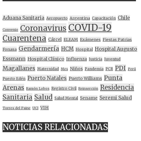
Aduana Sanitaria
Chile
Argentina
Aeropuerto
Capacitación
COVID-19
Coronavirus
Convenio
Cuarentena
Cárcel
ELEAM
Exámenes
Fiestas Patrias
Gendarmería
HCM
Hospital Augusto
Fonasa
Hospital
Essmann
Hospital Clínico
Influenza
Justicia
Juventud
PDI
Magallanes
Niños
Maternidad
Pandemia
PCR
Mes
Perú
Punta
Puerto Natales
Puerto Williams
Puerto Edén
Residencia
Arenas
Registro Civil
Ramón Lobos
Reinserción
Sanitaria
Salud
Seremi Salud
Sename
Salud Mental
VIH
Torres del Paine
UCI
NOTICIAS RELACIONADAS