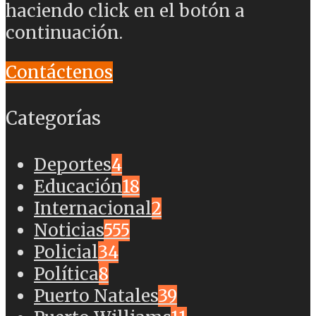
haciendo click en el botón a
continuación.
Contáctenos
Categorías
Deportes
4
Educación
18
Internacional
2
Noticias
555
Policial
34
Política
8
Puerto Natales
39