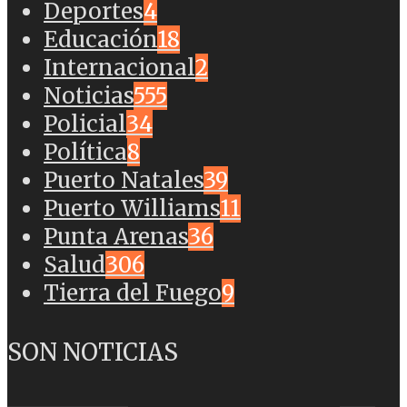
Deportes
4
Educación
18
Internacional
2
Noticias
555
Policial
34
Política
8
Puerto Natales
39
Puerto Williams
11
Punta Arenas
36
Salud
306
Tierra del Fuego
9
SON NOTICIAS