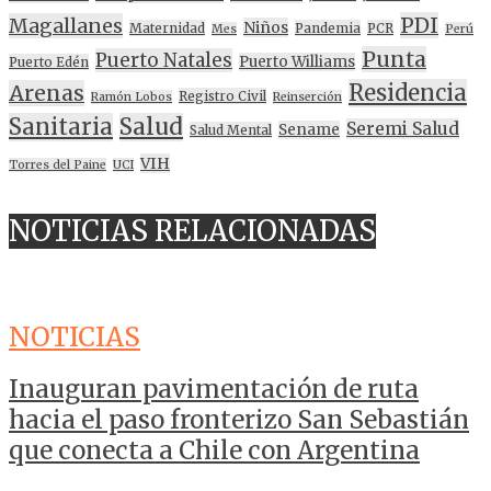
PDI
Magallanes
Niños
Maternidad
Pandemia
PCR
Mes
Perú
Punta
Puerto Natales
Puerto Williams
Puerto Edén
Residencia
Arenas
Registro Civil
Ramón Lobos
Reinserción
Sanitaria
Salud
Seremi Salud
Sename
Salud Mental
VIH
Torres del Paine
UCI
NOTICIAS RELACIONADAS
NOTICIAS
Inauguran pavimentación de ruta
hacia el paso fronterizo San Sebastián
que conecta a Chile con Argentina