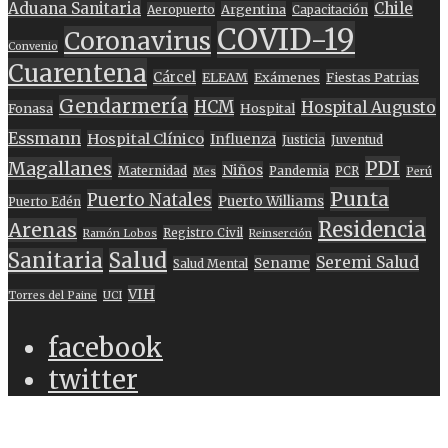
Aduana Sanitaria
Chile
Argentina
Aeropuerto
Capacitación
COVID-19
Coronavirus
Convenio
Cuarentena
Cárcel
ELEAM
Exámenes
Fiestas Patrias
Gendarmería
HCM
Hospital Augusto
Fonasa
Hospital
Essmann
Hospital Clínico
Influenza
Justicia
Juventud
PDI
Magallanes
Niños
Maternidad
Pandemia
PCR
Mes
Perú
Punta
Puerto Natales
Puerto Williams
Puerto Edén
Residencia
Arenas
Registro Civil
Ramón Lobos
Reinserción
Sanitaria
Salud
Seremi Salud
Sename
Salud Mental
VIH
Torres del Paine
UCI
facebook
twitter