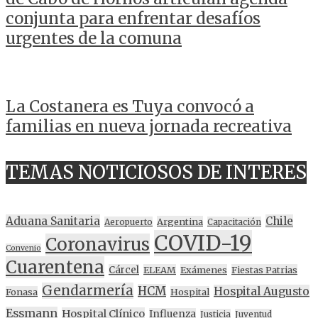
conjunta para enfrentar desafíos
urgentes de la comuna
La Costanera es Tuya convocó a
familias en nueva jornada recreativa
TEMAS NOTICIOSOS DE INTERES
Aduana Sanitaria
Chile
Argentina
Aeropuerto
Capacitación
COVID-19
Coronavirus
Convenio
Cuarentena
Cárcel
ELEAM
Exámenes
Fiestas Patrias
Gendarmería
HCM
Hospital Augusto
Fonasa
Hospital
Essmann
Hospital Clínico
Influenza
Justicia
Juventud