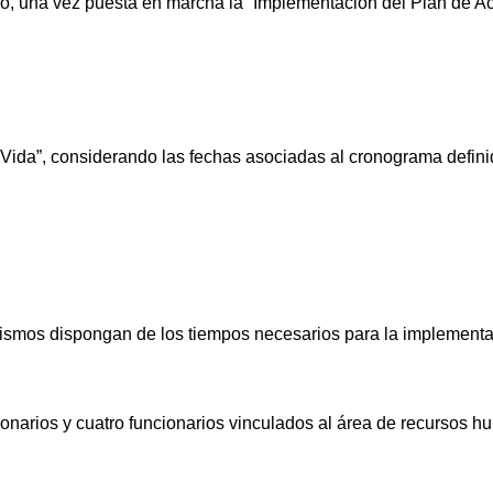
io, una vez puesta en marcha la “Implementación del Plan de A
 Vida”, considerando las fechas asociadas al cronograma defini
s mismos dispongan de los tiempos necesarios para la implement
cionarios y cuatro funcionarios vinculados al área de recursos 