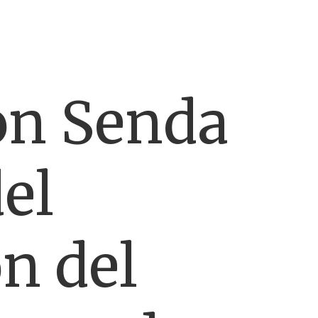
on Senda
el
n del