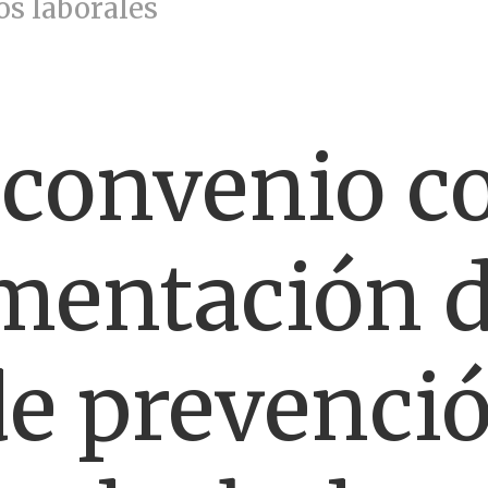
os laborales
convenio c
mentación d
e prevenció