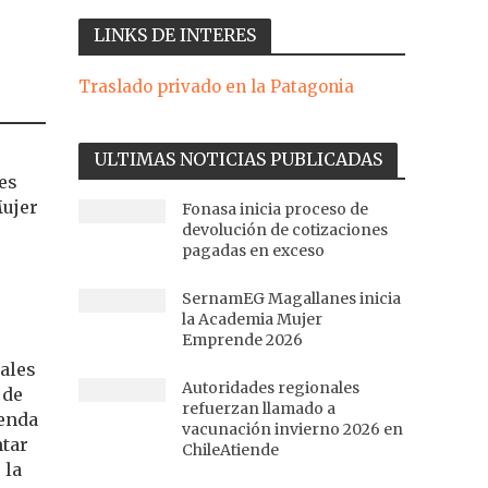
LINKS DE INTERES
Traslado privado en la Patagonia
ULTIMAS NOTICIAS PUBLICADAS
es
Mujer
Fonasa inicia proceso de
devolución de cotizaciones
pagadas en exceso
SernamEG Magallanes inicia
la Academia Mujer
Emprende 2026
ales
Autoridades regionales
 de
refuerzan llamado a
genda
vacunación invierno 2026 en
ntar
ChileAtiende
 la