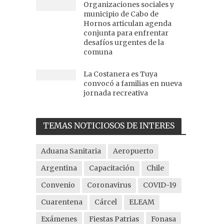
Organizaciones sociales y
municipio de Cabo de
Hornos articulan agenda
conjunta para enfrentar
desafíos urgentes de la
comuna
La Costanera es Tuya
convocó a familias en nueva
jornada recreativa
TEMAS NOTICIOSOS DE INTERES
Aduana Sanitaria
Aeropuerto
Argentina
Capacitación
Chile
Convenio
Coronavirus
COVID-19
Cuarentena
Cárcel
ELEAM
Exámenes
Fiestas Patrias
Fonasa