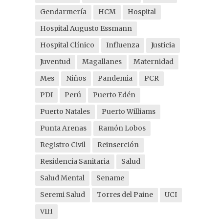
Gendarmería
HCM
Hospital
Hospital Augusto Essmann
Hospital Clínico
Influenza
Justicia
Juventud
Magallanes
Maternidad
Mes
Niños
Pandemia
PCR
PDI
Perú
Puerto Edén
Puerto Natales
Puerto Williams
Punta Arenas
Ramón Lobos
Registro Civil
Reinserción
Residencia Sanitaria
Salud
Salud Mental
Sename
Seremi Salud
Torres del Paine
UCI
VIH