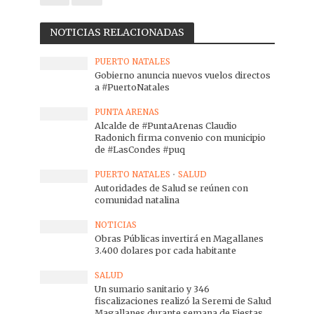
NOTICIAS RELACIONADAS
PUERTO NATALES
Gobierno anuncia nuevos vuelos directos
a #PuertoNatales
PUNTA ARENAS
Alcalde de #PuntaArenas Claudio
Radonich firma convenio con municipio
de #LasCondes #puq
PUERTO NATALES
•
SALUD
Autoridades de Salud se reúnen con
comunidad natalina
NOTICIAS
Obras Públicas invertirá en Magallanes
3.400 dolares por cada habitante
SALUD
Un sumario sanitario y 346
fiscalizaciones realizó la Seremi de Salud
Magallanes durante semana de Fiestas