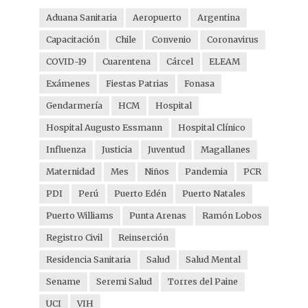
Aduana Sanitaria
Aeropuerto
Argentina
Capacitación
Chile
Convenio
Coronavirus
COVID-19
Cuarentena
Cárcel
ELEAM
Exámenes
Fiestas Patrias
Fonasa
Gendarmería
HCM
Hospital
Hospital Augusto Essmann
Hospital Clínico
Influenza
Justicia
Juventud
Magallanes
Maternidad
Mes
Niños
Pandemia
PCR
PDI
Perú
Puerto Edén
Puerto Natales
Puerto Williams
Punta Arenas
Ramón Lobos
Registro Civil
Reinserción
Residencia Sanitaria
Salud
Salud Mental
Sename
Seremi Salud
Torres del Paine
UCI
VIH