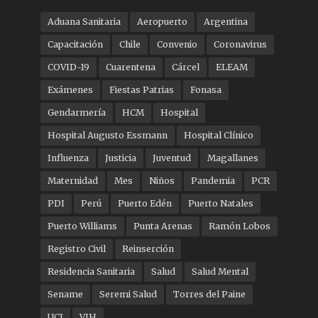
Aduana Sanitaria
Aeropuerto
Argentina
Capacitación
Chile
Convenio
Coronavirus
COVID-19
Cuarentena
Cárcel
ELEAM
Exámenes
Fiestas Patrias
Fonasa
Gendarmería
HCM
Hospital
Hospital Augusto Essmann
Hospital Clínico
Influenza
Justicia
Juventud
Magallanes
Maternidad
Mes
Niños
Pandemia
PCR
PDI
Perú
Puerto Edén
Puerto Natales
Puerto Williams
Punta Arenas
Ramón Lobos
Registro Civil
Reinserción
Residencia Sanitaria
Salud
Salud Mental
Sename
Seremi Salud
Torres del Paine
UCI
VIH