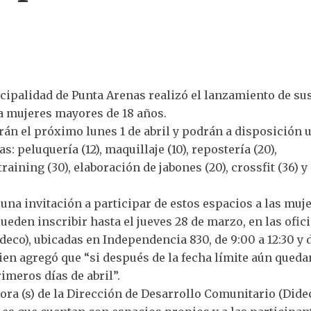
icipalidad de Punta Arenas realizó el lanzamiento de su
 a mujeres mayores de 18 años.
arán el próximo lunes 1 de abril y podrán a disposición 
s: peluquería (12), maquillaje (10), repostería (20),
training (30), elaboración de jabones (20), crossfit (36) y
 una invitación a participar de estos espacios a las muj
ueden inscribir hasta el jueves 28 de marzo, en las ofic
eco), ubicadas en Independencia 830, de 9:00 a 12:30 y 
quien agregó que “si después de la fecha límite aún queda
meros días de abril”.
tora (s) de la Dirección de Desarrollo Comunitario (Dide