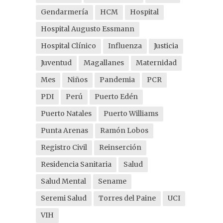
Gendarmería
HCM
Hospital
Hospital Augusto Essmann
Hospital Clínico
Influenza
Justicia
Juventud
Magallanes
Maternidad
Mes
Niños
Pandemia
PCR
PDI
Perú
Puerto Edén
Puerto Natales
Puerto Williams
Punta Arenas
Ramón Lobos
Registro Civil
Reinserción
Residencia Sanitaria
Salud
Salud Mental
Sename
Seremi Salud
Torres del Paine
UCI
VIH