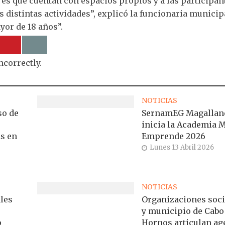
s es que cuentan con espacios propios y a las participan
s distintas actividades”, explicó la funcionaria municip
yor de 18 años”.
ncorrectly.
NOTICIAS
so de
SernamEG Magallan
inicia la Academia 
s en
Emprende 2026
Lunes 13 Abril 2026
NOTICIAS
les
Organizaciones soci
y municipio de Cabo
o
Hornos articulan a