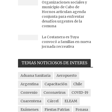
Organizaciones sociales y
municipio de Cabo de
Hornos articulan agenda
conjunta para enfrentar
desafíos urgentes de la
comuna
La Costanera es Tuya
convocó a familias en nueva
jornada recreativa
TEMAS NOTICIOSOS DE INTERES
Aduana Sanitaria
Aeropuerto
Argentina
Capacitación
Chile
Convenio
Coronavirus
COVID-19
Cuarentena
Cárcel
ELEAM
Exámenes
Fiestas Patrias
Fonasa