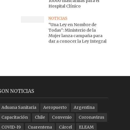
10.000 mascarillas para el
Hospital Clínico
NOTICIAS
“Una Ley en Nombre de
Todas”: Ministerio de la
Mujer lanza campaña para
dar a conocer la Ley Integral
SON NOTICIAS
Aduana Sanitaria
Aeropuerto
Argentina
Capacitación
Chile
Convenio
Coronavirus
COVID-19
Cuarentena
Cárcel
ELEAM