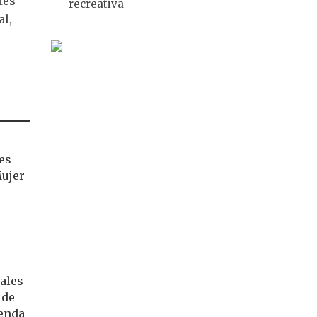
tes
recreativa
al,
es
Mujer
ales
 de
genda