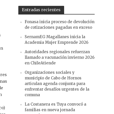
Entradas recientes
Fonasa inicia proceso de devolución
de cotizaciones pagadas en exceso
s
SernamEG Magallanes inicia la
Academia Mujer Emprende 2026
un
Autoridades regionales refuerzan
llamado a vacunación invierno 2026
en ChileAtiende
Organizaciones sociales y
eres
municipio de Cabo de Hornos
inas
articulan agenda conjunta para
de
enfrentar desafíos urgentes de la
n
comuna
La Costanera es Tuya convocó a
co)
familias en nueva jornada