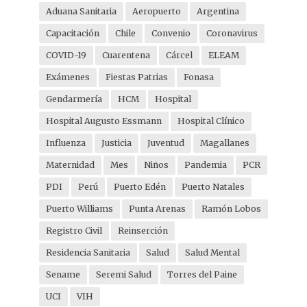
Aduana Sanitaria
Aeropuerto
Argentina
Capacitación
Chile
Convenio
Coronavirus
COVID-19
Cuarentena
Cárcel
ELEAM
Exámenes
Fiestas Patrias
Fonasa
Gendarmería
HCM
Hospital
Hospital Augusto Essmann
Hospital Clínico
Influenza
Justicia
Juventud
Magallanes
Maternidad
Mes
Niños
Pandemia
PCR
PDI
Perú
Puerto Edén
Puerto Natales
Puerto Williams
Punta Arenas
Ramón Lobos
Registro Civil
Reinserción
Residencia Sanitaria
Salud
Salud Mental
Sename
Seremi Salud
Torres del Paine
UCI
VIH