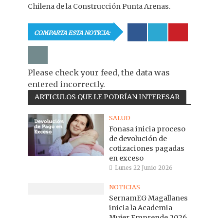
Chilena de la Construcción Punta Arenas.
COMPARTA ESTA NOTICIA:
Please check your feed, the data was
entered incorrectly.
ARTICULOS QUE LE PODRÍAN INTERESAR
SALUD
Fonasa inicia proceso
de devolución de
cotizaciones pagadas
en exceso
Lunes 22 Junio 2026
NOTICIAS
SernamEG Magallanes
inicia la Academia
Mujer Emprende 2026