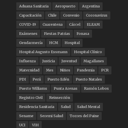
Aduana Sanitaria
Aeropuerto
Argentina
Capacitación
Chile
Convenio
Coronavirus
COVID-19
Cuarentena
Cárcel
ELEAM
Exámenes
Fiestas Patrias
Fonasa
Gendarmería
HCM
Hospital
Hospital Augusto Essmann
Hospital Clínico
Influenza
Justicia
Juventud
Magallanes
Maternidad
Mes
Niños
Pandemia
PCR
PDI
Perú
Puerto Edén
Puerto Natales
Puerto Williams
Punta Arenas
Ramón Lobos
Registro Civil
Reinserción
Residencia Sanitaria
Salud
Salud Mental
Sename
Seremi Salud
Torres del Paine
UCI
VIH