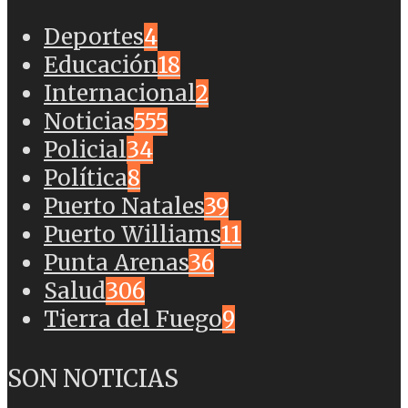
Deportes
4
Educación
18
Internacional
2
Noticias
555
Policial
34
Política
8
Puerto Natales
39
Puerto Williams
11
Punta Arenas
36
Salud
306
Tierra del Fuego
9
SON NOTICIAS