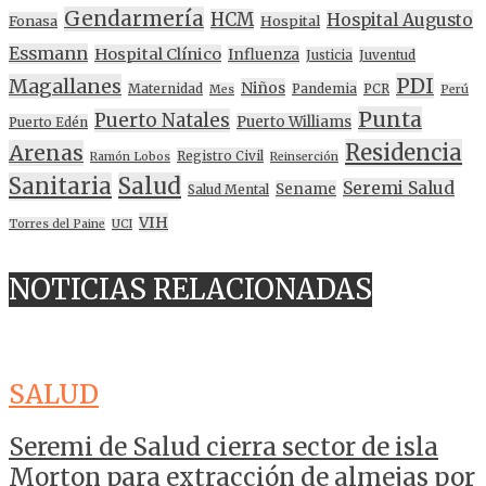
Gendarmería
HCM
Hospital Augusto
Fonasa
Hospital
Essmann
Hospital Clínico
Influenza
Justicia
Juventud
PDI
Magallanes
Niños
Maternidad
Pandemia
PCR
Mes
Perú
Punta
Puerto Natales
Puerto Williams
Puerto Edén
Residencia
Arenas
Registro Civil
Ramón Lobos
Reinserción
Sanitaria
Salud
Seremi Salud
Sename
Salud Mental
VIH
Torres del Paine
UCI
NOTICIAS RELACIONADAS
SALUD
Seremi de Salud cierra sector de isla
Morton para extracción de almejas por