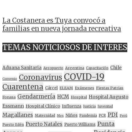
La Costanera es Tuya convocó a
familias en nueva jornada recreativa
TEMAS NOTICIOSOS DE INTERES
Aduana Sanitaria
Chile
Argentina
Aeropuerto
Capacitación
COVID-19
Coronavirus
Convenio
Cuarentena
Cárcel
ELEAM
Exámenes
Fiestas Patrias
Gendarmería
HCM
Hospital Augusto
Fonasa
Hospital
Essmann
Hospital Clínico
Influenza
Justicia
Juventud
PDI
Magallanes
Niños
Maternidad
Pandemia
PCR
Mes
Perú
Punta
Puerto Natales
Puerto Williams
Puerto Edén