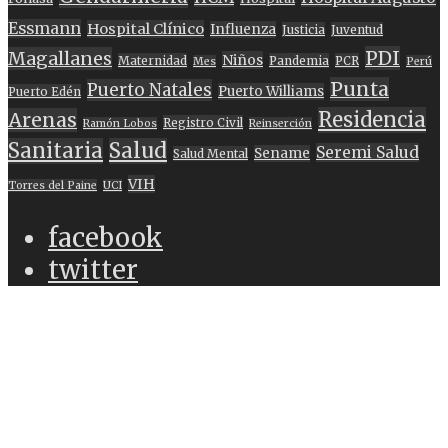
Essmann
Hospital Clínico
Influenza
Justicia
Juventud
PDI
Magallanes
Niños
Maternidad
Pandemia
PCR
Mes
Perú
Punta
Puerto Natales
Puerto Williams
Puerto Edén
Residencia
Arenas
Registro Civil
Ramón Lobos
Reinserción
Sanitaria
Salud
Seremi Salud
Sename
Salud Mental
VIH
Torres del Paine
UCI
facebook
twitter