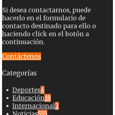
Si desea contactarnos, puede
hacerlo en el formulario de
contacto destinado para ello o
haciendo click en el botón a
continuación.
Contáctenos
Categorías
Deportes
4
Educación
18
Internacional
2
Noticias
555