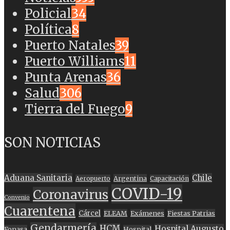
Policial
34
Política
8
Puerto Natales
39
Puerto Williams
11
Punta Arenas
36
Salud
306
Tierra del Fuego
9
SON NOTICIAS
Aduana Sanitaria
Chile
Argentina
Aeropuerto
Capacitación
COVID-19
Coronavirus
Convenio
Cuarentena
Cárcel
ELEAM
Exámenes
Fiestas Patrias
Gendarmería
HCM
Hospital Augusto
Fonasa
Hospital