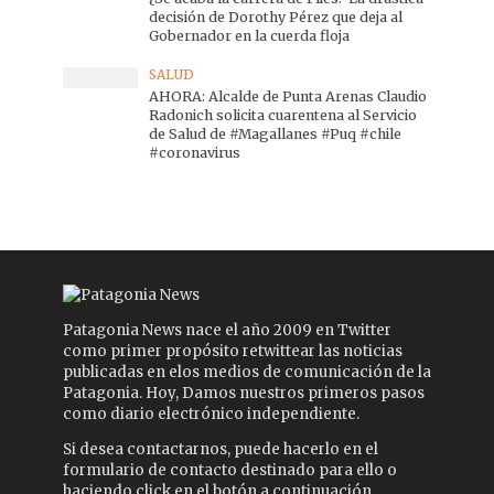
decisión de Dorothy Pérez que deja al
Gobernador en la cuerda floja
SALUD
AHORA: Alcalde de Punta Arenas Claudio
Radonich solicita cuarentena al Servicio
de Salud de #Magallanes #Puq #chile
#coronavirus
Patagonia News nace el año 2009 en Twitter
como primer propósito retwittear las noticias
publicadas en elos medios de comunicación de la
Patagonia. Hoy, Damos nuestros primeros pasos
como diario electrónico independiente.
Si desea contactarnos, puede hacerlo en el
formulario de contacto destinado para ello o
haciendo click en el botón a continuación.