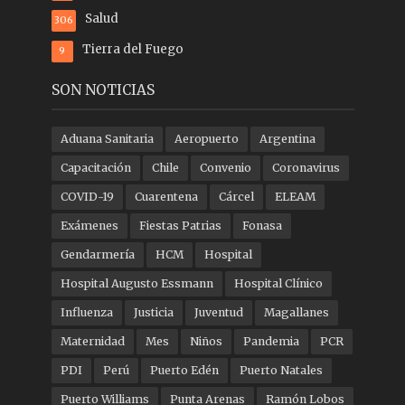
Salud
306
Tierra del Fuego
9
SON NOTICIAS
Aduana Sanitaria
Aeropuerto
Argentina
Capacitación
Chile
Convenio
Coronavirus
COVID-19
Cuarentena
Cárcel
ELEAM
Exámenes
Fiestas Patrias
Fonasa
Gendarmería
HCM
Hospital
Hospital Augusto Essmann
Hospital Clínico
Influenza
Justicia
Juventud
Magallanes
Maternidad
Mes
Niños
Pandemia
PCR
PDI
Perú
Puerto Edén
Puerto Natales
Puerto Williams
Punta Arenas
Ramón Lobos