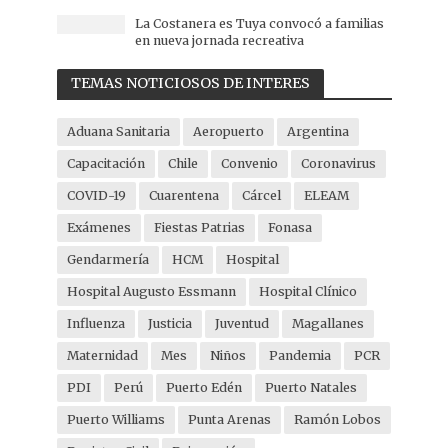
La Costanera es Tuya convocó a familias
en nueva jornada recreativa
TEMAS NOTICIOSOS DE INTERES
Aduana Sanitaria
Aeropuerto
Argentina
Capacitación
Chile
Convenio
Coronavirus
COVID-19
Cuarentena
Cárcel
ELEAM
Exámenes
Fiestas Patrias
Fonasa
Gendarmería
HCM
Hospital
Hospital Augusto Essmann
Hospital Clínico
Influenza
Justicia
Juventud
Magallanes
Maternidad
Mes
Niños
Pandemia
PCR
PDI
Perú
Puerto Edén
Puerto Natales
Puerto Williams
Punta Arenas
Ramón Lobos