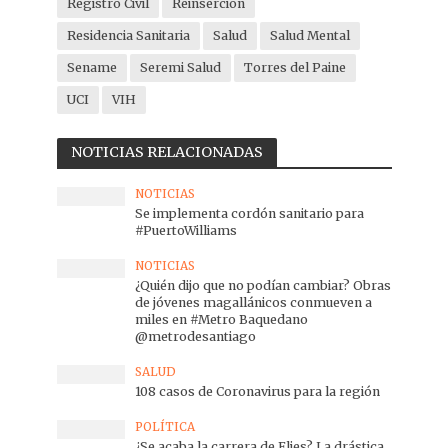
Registro Civil
Reinserción
Residencia Sanitaria
Salud
Salud Mental
Sename
Seremi Salud
Torres del Paine
UCI
VIH
NOTICIAS RELACIONADAS
NOTICIAS
Se implementa cordón sanitario para
#PuertoWilliams
NOTICIAS
¿Quién dijo que no podían cambiar? Obras
de jóvenes magallánicos conmueven a
miles en #Metro Baquedano
@metrodesantiago
SALUD
108 casos de Coronavirus para la región
POLÍTICA
¿Se acaba la carrera de Flies? La drástica