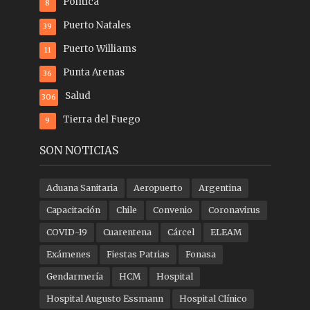
Política
8
Puerto Natales
39
Puerto Williams
11
Punta Arenas
36
Salud
306
Tierra del Fuego
9
SON NOTICIAS
Aduana Sanitaria
Aeropuerto
Argentina
Capacitación
Chile
Convenio
Coronavirus
COVID-19
Cuarentena
Cárcel
ELEAM
Exámenes
Fiestas Patrias
Fonasa
Gendarmería
HCM
Hospital
Hospital Augusto Essmann
Hospital Clínico