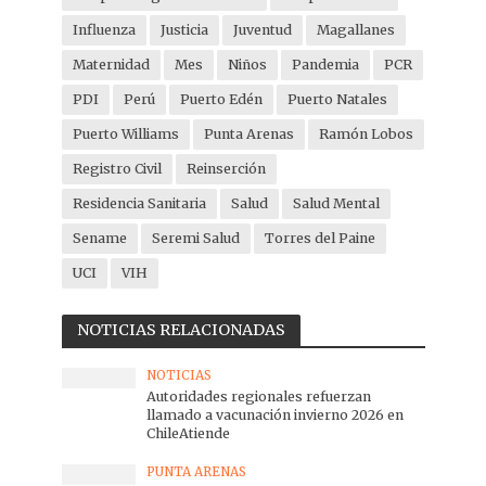
Influenza
Justicia
Juventud
Magallanes
Maternidad
Mes
Niños
Pandemia
PCR
PDI
Perú
Puerto Edén
Puerto Natales
Puerto Williams
Punta Arenas
Ramón Lobos
Registro Civil
Reinserción
Residencia Sanitaria
Salud
Salud Mental
Sename
Seremi Salud
Torres del Paine
UCI
VIH
NOTICIAS RELACIONADAS
NOTICIAS
Autoridades regionales refuerzan
llamado a vacunación invierno 2026 en
ChileAtiende
PUNTA ARENAS