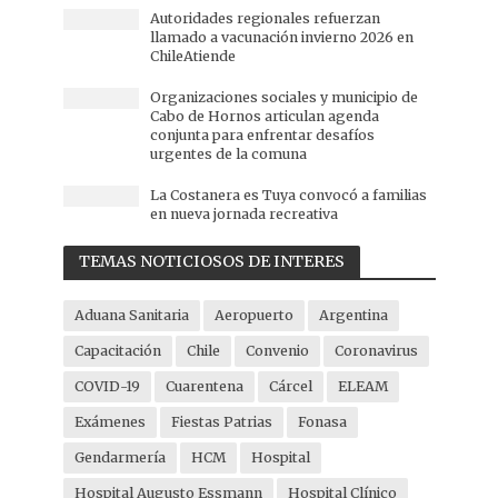
Autoridades regionales refuerzan
llamado a vacunación invierno 2026 en
ChileAtiende
Organizaciones sociales y municipio de
Cabo de Hornos articulan agenda
conjunta para enfrentar desafíos
urgentes de la comuna
La Costanera es Tuya convocó a familias
en nueva jornada recreativa
TEMAS NOTICIOSOS DE INTERES
Aduana Sanitaria
Aeropuerto
Argentina
Capacitación
Chile
Convenio
Coronavirus
COVID-19
Cuarentena
Cárcel
ELEAM
Exámenes
Fiestas Patrias
Fonasa
Gendarmería
HCM
Hospital
Hospital Augusto Essmann
Hospital Clínico