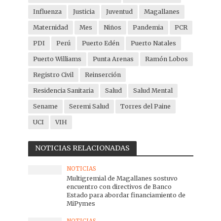
Influenza
Justicia
Juventud
Magallanes
Maternidad
Mes
Niños
Pandemia
PCR
PDI
Perú
Puerto Edén
Puerto Natales
Puerto Williams
Punta Arenas
Ramón Lobos
Registro Civil
Reinserción
Residencia Sanitaria
Salud
Salud Mental
Sename
Seremi Salud
Torres del Paine
UCI
VIH
NOTICIAS RELACIONADAS
NOTICIAS
Multigremial de Magallanes sostuvo
encuentro con directivos de Banco
Estado para abordar financiamiento de
MiPymes
NOTICIAS