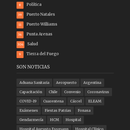
Política
8
Puerto Natales
39
Puerto Williams
11
Punta Arenas
36
Salud
306
Tierra del Fuego
9
SON NOTICIAS
Aduana Sanitaria
Aeropuerto
Argentina
Capacitación
Chile
Convenio
Coronavirus
COVID-19
Cuarentena
Cárcel
ELEAM
Exámenes
Fiestas Patrias
Fonasa
Gendarmería
HCM
Hospital
Hospital Augusto Essmann
Hospital Clínico