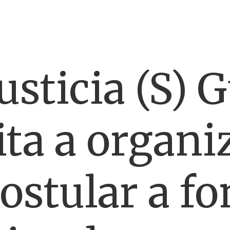
usticia (S) 
ita a organ
postular a f