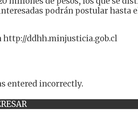
0 millones de pesos, los que se dist
interesadas podrán postular hasta el
 http://ddhh.minjusticia.gob.cl
s entered incorrectly.
ERESAR