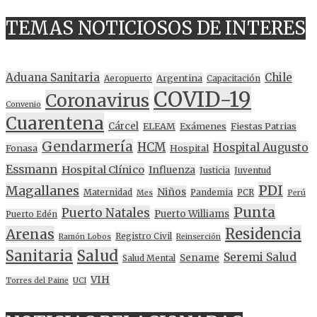
TEMAS NOTICIOSOS DE INTERES
Aduana Sanitaria
Chile
Argentina
Aeropuerto
Capacitación
COVID-19
Coronavirus
Convenio
Cuarentena
Cárcel
ELEAM
Exámenes
Fiestas Patrias
Gendarmería
HCM
Hospital Augusto
Fonasa
Hospital
Essmann
Hospital Clínico
Influenza
Justicia
Juventud
PDI
Magallanes
Niños
Maternidad
Pandemia
PCR
Mes
Perú
Punta
Puerto Natales
Puerto Williams
Puerto Edén
Residencia
Arenas
Registro Civil
Ramón Lobos
Reinserción
Sanitaria
Salud
Seremi Salud
Sename
Salud Mental
VIH
Torres del Paine
UCI