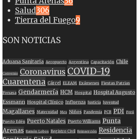
Punta Arenas
36
Salud
306
Tierra del Fuego
9
SON NOTICIAS
Aduana Sanitaria
Chile
Argentina
Aeropuerto
Capacitación
COVID-19
Coronavirus
Convenio
Cuarentena
Cárcel
ELEAM
Exámenes
Fiestas Patrias
Gendarmería
HCM
Hospital Augusto
Fonasa
Hospital
Essmann
Hospital Clínico
Influenza
Justicia
Juventud
PDI
Magallanes
Niños
Maternidad
Pandemia
PCR
Mes
Perú
Punta
Puerto Natales
Puerto Williams
Puerto Edén
Residencia
Arenas
Registro Civil
Ramón Lobos
Reinserción