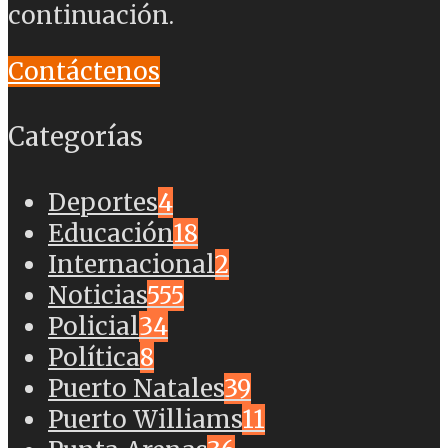
continuación.
Contáctenos
Categorías
Deportes
4
Educación
18
Internacional
2
Noticias
555
Policial
34
Política
8
Puerto Natales
39
Puerto Williams
11