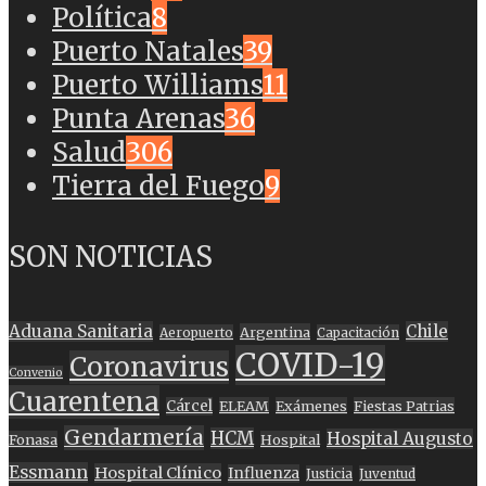
Política
8
Puerto Natales
39
Puerto Williams
11
Punta Arenas
36
Salud
306
Tierra del Fuego
9
SON NOTICIAS
Aduana Sanitaria
Chile
Argentina
Aeropuerto
Capacitación
COVID-19
Coronavirus
Convenio
Cuarentena
Cárcel
ELEAM
Exámenes
Fiestas Patrias
Gendarmería
HCM
Hospital Augusto
Fonasa
Hospital
Essmann
Hospital Clínico
Influenza
Justicia
Juventud