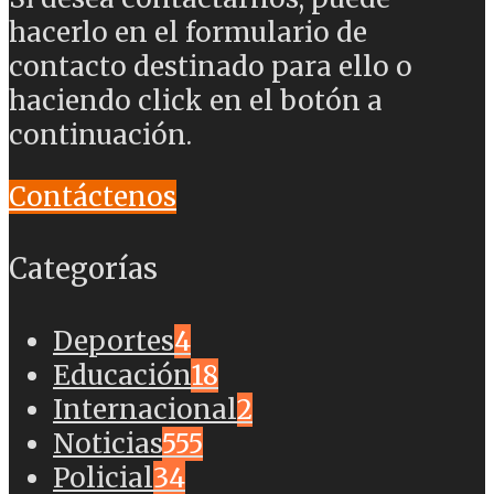
hacerlo en el formulario de
contacto destinado para ello o
haciendo click en el botón a
continuación.
Contáctenos
Categorías
Deportes
4
Educación
18
Internacional
2
Noticias
555
Policial
34