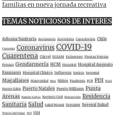
familias en nueva jornada recreativa
TEMAS NOTICIOSOS DE INTERES
Aduana Sanitaria
Chile
Argentina
Aeropuerto
Capacitación
COVID-19
Coronavirus
Convenio
Cuarentena
Cárcel
ELEAM
Exámenes
Fiestas Patrias
Gendarmería
HCM
Hospital Augusto
Fonasa
Hospital
Essmann
Hospital Clínico
Influenza
Justicia
Juventud
PDI
Magallanes
Niños
Maternidad
Pandemia
PCR
Mes
Perú
Punta
Puerto Natales
Puerto Williams
Puerto Edén
Residencia
Arenas
Registro Civil
Ramón Lobos
Reinserción
Sanitaria
Salud
Seremi Salud
Sename
Salud Mental
VIH
Torres del Paine
UCI