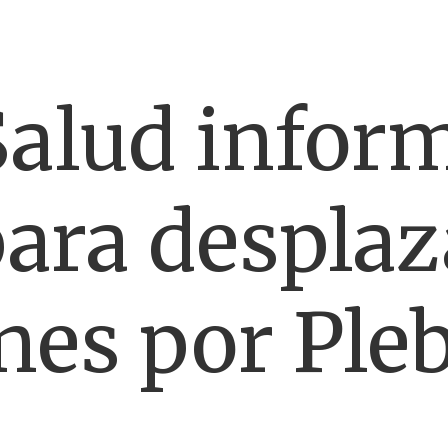
Salud infor
para despla
es por Pleb