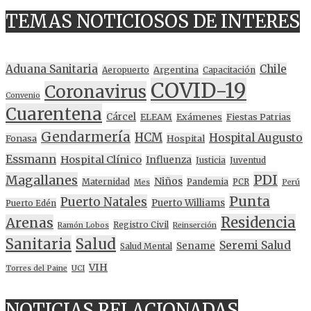
TEMAS NOTICIOSOS DE INTERES
Aduana Sanitaria
Chile
Argentina
Aeropuerto
Capacitación
COVID-19
Coronavirus
Convenio
Cuarentena
Cárcel
ELEAM
Exámenes
Fiestas Patrias
Gendarmería
HCM
Hospital Augusto
Fonasa
Hospital
Essmann
Hospital Clínico
Influenza
Justicia
Juventud
PDI
Magallanes
Niños
Maternidad
Pandemia
PCR
Mes
Perú
Punta
Puerto Natales
Puerto Williams
Puerto Edén
Residencia
Arenas
Registro Civil
Ramón Lobos
Reinserción
Sanitaria
Salud
Seremi Salud
Sename
Salud Mental
VIH
Torres del Paine
UCI
NOTICIAS RELACIONADAS