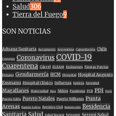
Salud
306
Tierra del Fuego
9
SON NOTICIAS
Aduana Sanitaria
Chile
Argentina
Aeropuerto
Capacitación
COVID-19
Coronavirus
Convenio
Cuarentena
Cárcel
ELEAM
Exámenes
Fiestas Patrias
Gendarmería
HCM
Hospital Augusto
Fonasa
Hospital
Essmann
Hospital Clínico
Influenza
Justicia
Juventud
PDI
Magallanes
Niños
Maternidad
Pandemia
PCR
Mes
Perú
Punta
Puerto Natales
Puerto Williams
Puerto Edén
Residencia
Arenas
Registro Civil
Ramón Lobos
Reinserción
Sanitaria
Salud
Seremi Salud
Sename
Salud Mental