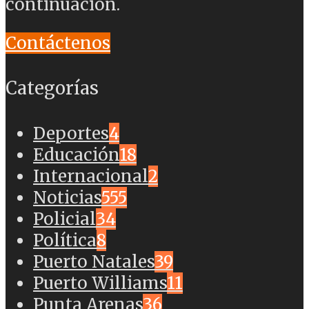
continuación.
Contáctenos
Categorías
Deportes
4
Educación
18
Internacional
2
Noticias
555
Policial
34
Política
8
Puerto Natales
39
Puerto Williams
11
Punta Arenas
36