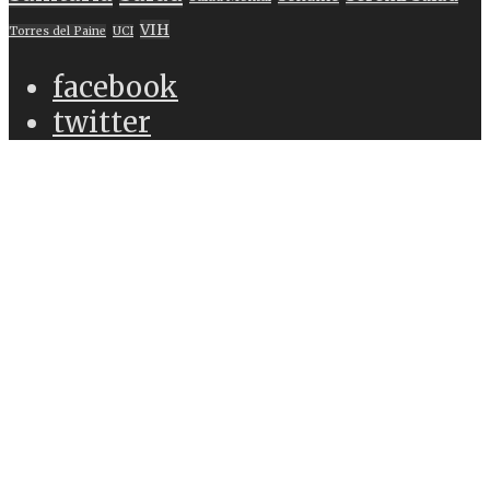
VIH
Torres del Paine
UCI
facebook
twitter