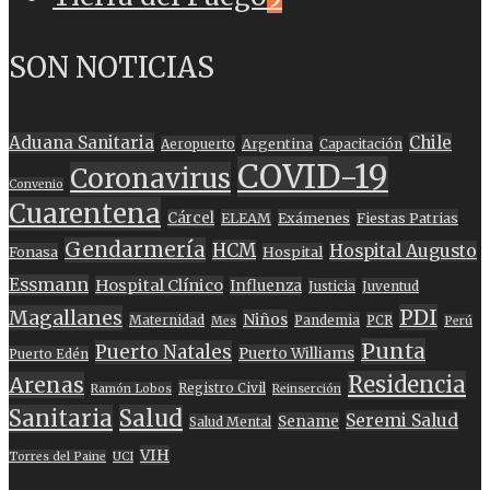
SON NOTICIAS
Aduana Sanitaria
Chile
Argentina
Aeropuerto
Capacitación
COVID-19
Coronavirus
Convenio
Cuarentena
Cárcel
ELEAM
Exámenes
Fiestas Patrias
Gendarmería
HCM
Hospital Augusto
Fonasa
Hospital
Essmann
Hospital Clínico
Influenza
Justicia
Juventud
PDI
Magallanes
Niños
Maternidad
Pandemia
PCR
Mes
Perú
Punta
Puerto Natales
Puerto Williams
Puerto Edén
Residencia
Arenas
Registro Civil
Ramón Lobos
Reinserción
Sanitaria
Salud
Seremi Salud
Sename
Salud Mental
VIH
Torres del Paine
UCI