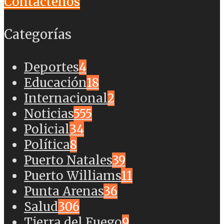
Contáctenos
Categorías
Deportes
4
Educación
18
Internacional
2
Noticias
555
Policial
34
Política
8
Puerto Natales
39
Puerto Williams
11
Punta Arenas
36
Salud
306
Tierra del Fuego
9