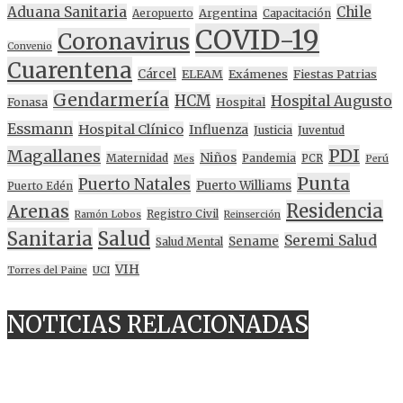
Aduana Sanitaria
Chile
Argentina
Aeropuerto
Capacitación
COVID-19
Coronavirus
Convenio
Cuarentena
Cárcel
ELEAM
Exámenes
Fiestas Patrias
Gendarmería
HCM
Hospital Augusto
Fonasa
Hospital
Essmann
Hospital Clínico
Influenza
Justicia
Juventud
PDI
Magallanes
Niños
Maternidad
Pandemia
PCR
Mes
Perú
Punta
Puerto Natales
Puerto Williams
Puerto Edén
Residencia
Arenas
Registro Civil
Ramón Lobos
Reinserción
Sanitaria
Salud
Seremi Salud
Sename
Salud Mental
VIH
Torres del Paine
UCI
NOTICIAS RELACIONADAS