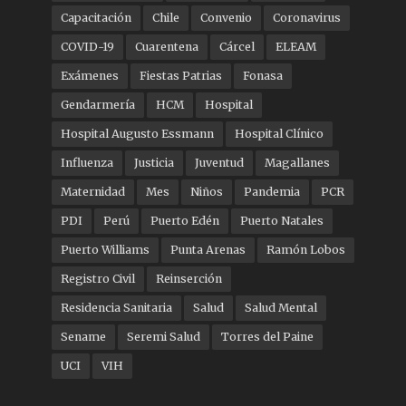
Capacitación
Chile
Convenio
Coronavirus
COVID-19
Cuarentena
Cárcel
ELEAM
Exámenes
Fiestas Patrias
Fonasa
Gendarmería
HCM
Hospital
Hospital Augusto Essmann
Hospital Clínico
Influenza
Justicia
Juventud
Magallanes
Maternidad
Mes
Niños
Pandemia
PCR
PDI
Perú
Puerto Edén
Puerto Natales
Puerto Williams
Punta Arenas
Ramón Lobos
Registro Civil
Reinserción
Residencia Sanitaria
Salud
Salud Mental
Sename
Seremi Salud
Torres del Paine
UCI
VIH