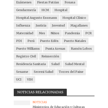
Exámenes
Fiestas Patrias
Fonasa
Gendarmería
HCM
Hospital
Hospital Augusto Essmann
Hospital Clínico
Influenza
Justicia
Juventud
Magallanes
Maternidad
Mes
Niños
Pandemia
PCR
PDI
Perú
Puerto Edén
Puerto Natales
Puerto Williams
Punta Arenas
Ramón Lobos
Registro Civil
Reinserción
Residencia Sanitaria
Salud
Salud Mental
Sename
Seremi Salud
Torres del Paine
UCI
VIH
NOTICIAS RELACIONADAS
NOTICIAS
Ministerios de Educación y Culturas