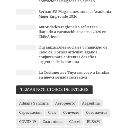
cotizaciones pagadas en exceso
SernamEG Magallanes inicia la Academia
Mujer Emprende 2026
Autoridades regionales refuerzan
llamado a vacunación invierno 2026 en
ChileAtiende
Organizaciones sociales y municipio de
Cabo de Hornos articulan agenda
conjunta para enfrentar desafíos
urgentes de la comuna
La Costanera es Tuya convocó a familias
en nueva jornada recreativa
TEMAS NOTICIOSOS DE INTERES
Aduana Sanitaria
Aeropuerto
Argentina
Capacitación
Chile
Convenio
Coronavirus
COVID-19
Cuarentena
Cárcel
ELEAM