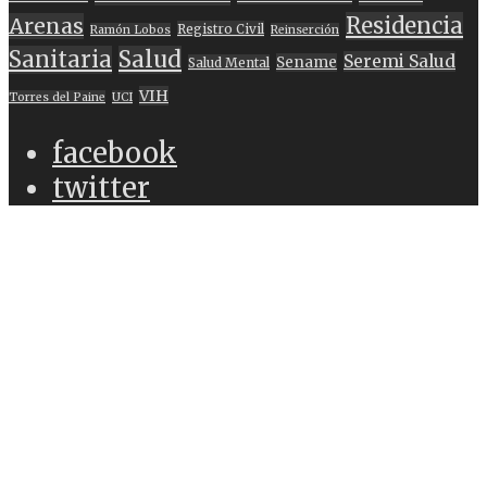
Residencia
Arenas
Registro Civil
Ramón Lobos
Reinserción
Sanitaria
Salud
Seremi Salud
Sename
Salud Mental
VIH
Torres del Paine
UCI
facebook
twitter