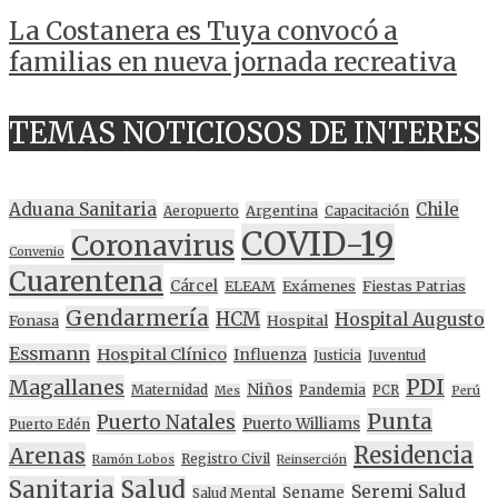
La Costanera es Tuya convocó a
familias en nueva jornada recreativa
TEMAS NOTICIOSOS DE INTERES
Aduana Sanitaria
Chile
Argentina
Aeropuerto
Capacitación
COVID-19
Coronavirus
Convenio
Cuarentena
Cárcel
ELEAM
Exámenes
Fiestas Patrias
Gendarmería
HCM
Hospital Augusto
Fonasa
Hospital
Essmann
Hospital Clínico
Influenza
Justicia
Juventud
PDI
Magallanes
Niños
Maternidad
Pandemia
PCR
Mes
Perú
Punta
Puerto Natales
Puerto Williams
Puerto Edén
Residencia
Arenas
Registro Civil
Ramón Lobos
Reinserción
Sanitaria
Salud
Seremi Salud
Sename
Salud Mental