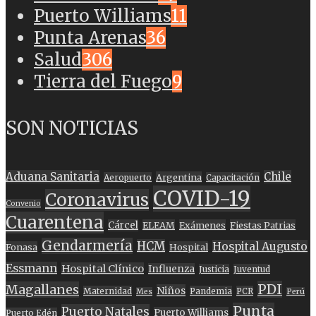
Puerto Williams
11
Punta Arenas
36
Salud
306
Tierra del Fuego
9
SON NOTICIAS
Aduana Sanitaria
Chile
Argentina
Aeropuerto
Capacitación
COVID-19
Coronavirus
Convenio
Cuarentena
Cárcel
ELEAM
Exámenes
Fiestas Patrias
Gendarmería
HCM
Hospital Augusto
Fonasa
Hospital
Essmann
Hospital Clínico
Influenza
Justicia
Juventud
PDI
Magallanes
Niños
Maternidad
Pandemia
PCR
Mes
Perú
Punta
Puerto Natales
Puerto Williams
Puerto Edén