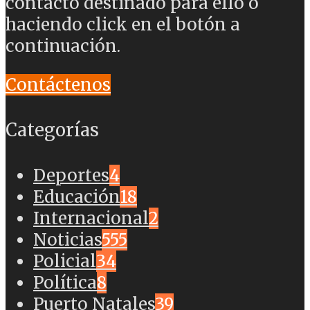
contacto destinado para ello o
haciendo click en el botón a
continuación.
Contáctenos
Categorías
Deportes
4
Educación
18
Internacional
2
Noticias
555
Policial
34
Política
8
Puerto Natales
39