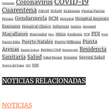
COVID-19
Coronavirus
Convenio
Cuarentena
Cárcel
ELEAM
Exámenes
Fiestas Patrias
Gendarmería
HCM
Hospital Augusto
Fonasa
Hospital
Essmann
Hospital Clínico
Influenza
Justicia
Juventud
PDI
Magallanes
Niños
Maternidad
Pandemia
PCR
Mes
Perú
Punta
Puerto Natales
Puerto Williams
Puerto Edén
Residencia
Arenas
Registro Civil
Ramón Lobos
Reinserción
Sanitaria
Salud
Seremi Salud
Sename
Salud Mental
VIH
Torres del Paine
UCI
NOTICIAS RELACIONADAS
NOTICIAS