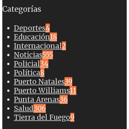
Categorías
Deportes
4
Educación
18
Internacional
2
Noticias
555
Policial
34
Política
8
Puerto Natales
39
Puerto Williams
11
Punta Arenas
36
Salud
306
Tierra del Fuego
9