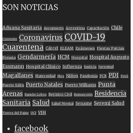
SON NOTICIAS
Aduana Sanitaria
Chile
Argentina
Aeropuerto
Capacitación
COVID-19
Coronavirus
Convenio
Cuarentena
Cárcel
ELEAM
Exámenes
Fiestas Patrias
Gendarmería
HCM
Hospital Augusto
Fonasa
Hospital
Essmann
Hospital Clínico
Influenza
Justicia
Juventud
PDI
Magallanes
Niños
Maternidad
Pandemia
PCR
Mes
Perú
Punta
Puerto Natales
Puerto Williams
Puerto Edén
Residencia
Arenas
Registro Civil
Ramón Lobos
Reinserción
Sanitaria
Salud
Seremi Salud
Sename
Salud Mental
VIH
Torres del Paine
UCI
facebook