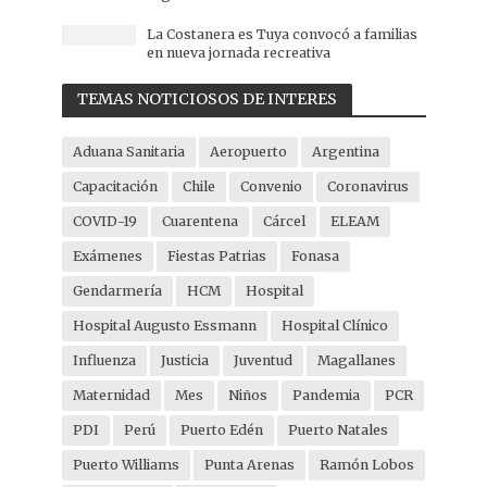
La Costanera es Tuya convocó a familias
en nueva jornada recreativa
TEMAS NOTICIOSOS DE INTERES
Aduana Sanitaria
Aeropuerto
Argentina
Capacitación
Chile
Convenio
Coronavirus
COVID-19
Cuarentena
Cárcel
ELEAM
Exámenes
Fiestas Patrias
Fonasa
Gendarmería
HCM
Hospital
Hospital Augusto Essmann
Hospital Clínico
Influenza
Justicia
Juventud
Magallanes
Maternidad
Mes
Niños
Pandemia
PCR
PDI
Perú
Puerto Edén
Puerto Natales
Puerto Williams
Punta Arenas
Ramón Lobos