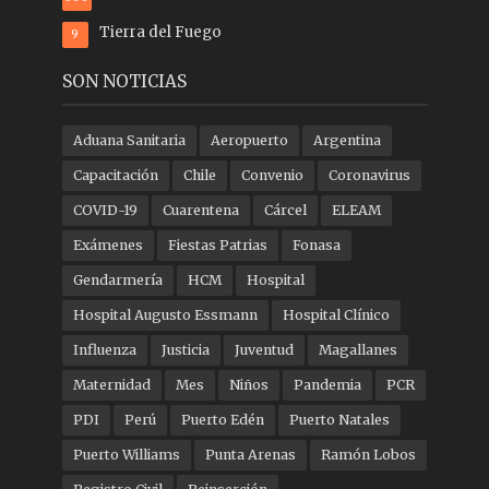
Tierra del Fuego
9
SON NOTICIAS
Aduana Sanitaria
Aeropuerto
Argentina
Capacitación
Chile
Convenio
Coronavirus
COVID-19
Cuarentena
Cárcel
ELEAM
Exámenes
Fiestas Patrias
Fonasa
Gendarmería
HCM
Hospital
Hospital Augusto Essmann
Hospital Clínico
Influenza
Justicia
Juventud
Magallanes
Maternidad
Mes
Niños
Pandemia
PCR
PDI
Perú
Puerto Edén
Puerto Natales
Puerto Williams
Punta Arenas
Ramón Lobos