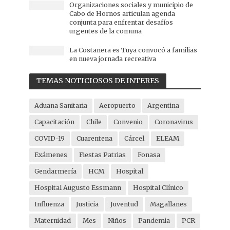
Organizaciones sociales y municipio de
Cabo de Hornos articulan agenda
conjunta para enfrentar desafíos
urgentes de la comuna
La Costanera es Tuya convocó a familias
en nueva jornada recreativa
TEMAS NOTICIOSOS DE INTERES
Aduana Sanitaria
Aeropuerto
Argentina
Capacitación
Chile
Convenio
Coronavirus
COVID-19
Cuarentena
Cárcel
ELEAM
Exámenes
Fiestas Patrias
Fonasa
Gendarmería
HCM
Hospital
Hospital Augusto Essmann
Hospital Clínico
Influenza
Justicia
Juventud
Magallanes
Maternidad
Mes
Niños
Pandemia
PCR