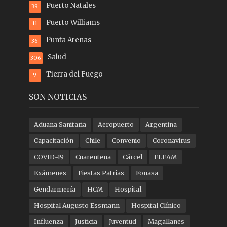
Puerto Natales
39
Puerto Williams
11
Punta Arenas
36
Salud
306
Tierra del Fuego
9
SON NOTICIAS
Aduana Sanitaria
Aeropuerto
Argentina
Capacitación
Chile
Convenio
Coronavirus
COVID-19
Cuarentena
Cárcel
ELEAM
Exámenes
Fiestas Patrias
Fonasa
Gendarmería
HCM
Hospital
Hospital Augusto Essmann
Hospital Clínico
Influenza
Justicia
Juventud
Magallanes