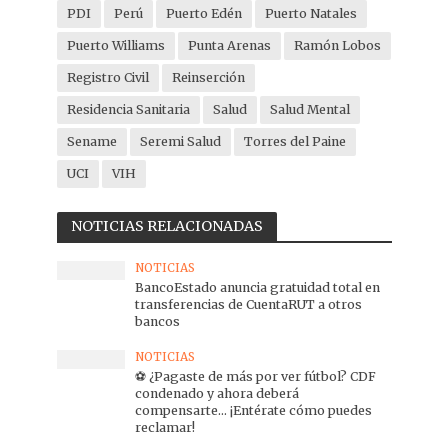
PDI
Perú
Puerto Edén
Puerto Natales
Puerto Williams
Punta Arenas
Ramón Lobos
Registro Civil
Reinserción
Residencia Sanitaria
Salud
Salud Mental
Sename
Seremi Salud
Torres del Paine
UCI
VIH
NOTICIAS RELACIONADAS
NOTICIAS
BancoEstado anuncia gratuidad total en
transferencias de CuentaRUT a otros
bancos
NOTICIAS
⚽ ¿Pagaste de más por ver fútbol? CDF
condenado y ahora deberá
compensarte… ¡Entérate cómo puedes
reclamar!