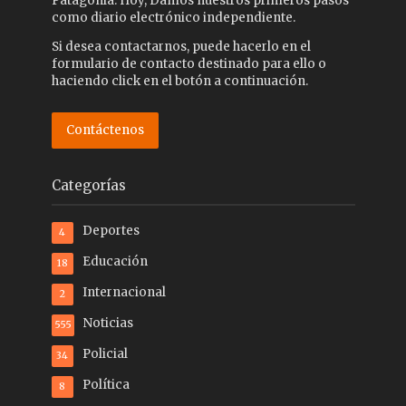
Patagonia. Hoy, Damos nuestros primeros pasos
como diario electrónico independiente.
Si desea contactarnos, puede hacerlo en el
formulario de contacto destinado para ello o
haciendo click en el botón a continuación.
Contáctenos
Categorías
Deportes
4
Educación
18
Internacional
2
Noticias
555
Policial
34
Política
8