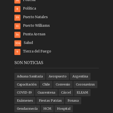
34
Política
8
Puerto Natales
39
Puerto Williams
11
Punta Arenas
36
Salud
306
Tierra del Fuego
9
SON NOTICIAS
Aduana Sanitaria
Aeropuerto
Argentina
Capacitación
Chile
Convenio
Coronavirus
COVID-19
Cuarentena
Cárcel
ELEAM
Exámenes
Fiestas Patrias
Fonasa
Gendarmería
HCM
Hospital