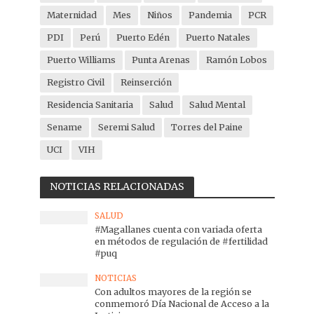
Maternidad
Mes
Niños
Pandemia
PCR
PDI
Perú
Puerto Edén
Puerto Natales
Puerto Williams
Punta Arenas
Ramón Lobos
Registro Civil
Reinserción
Residencia Sanitaria
Salud
Salud Mental
Sename
Seremi Salud
Torres del Paine
UCI
VIH
NOTICIAS RELACIONADAS
SALUD
#Magallanes cuenta con variada oferta
en métodos de regulación de #fertilidad
#puq
NOTICIAS
Con adultos mayores de la región se
conmemoró Día Nacional de Acceso a la