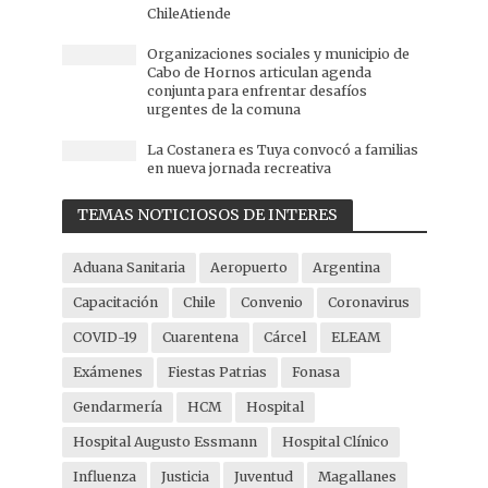
ChileAtiende
Organizaciones sociales y municipio de
Cabo de Hornos articulan agenda
conjunta para enfrentar desafíos
urgentes de la comuna
La Costanera es Tuya convocó a familias
en nueva jornada recreativa
TEMAS NOTICIOSOS DE INTERES
Aduana Sanitaria
Aeropuerto
Argentina
Capacitación
Chile
Convenio
Coronavirus
COVID-19
Cuarentena
Cárcel
ELEAM
Exámenes
Fiestas Patrias
Fonasa
Gendarmería
HCM
Hospital
Hospital Augusto Essmann
Hospital Clínico
Influenza
Justicia
Juventud
Magallanes