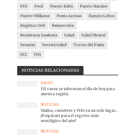
PDI
Perú
Puerto Edén
Puerto Natales
Puerto Williams
Punta Arenas
Ramón Lobos
Registro Civil
Reinserción
Residencia Sanitaria
Salud
Salud Mental
Sename
Seremi Salud
Torres del Paine
UCI
VIH
NOTICIAS RELACIONADAS
SALUD
151 casos se informan el día de hoy para
nuestra región.
NOTICIAS
Vinilos, cassettes y VHS en un solo lugar…
¡Prepárate para el regreso más
nostálgico del año!
NOTICIAS