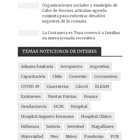
Organizaciones sociales y municipio de
Cabo de Hornos articulan agenda
conjunta para enfrentar desafíos
urgentes de la comuna
La Costanera es Tuya convocó a familias
en nueva jornada recreativa
TEMAS NOTICIOSOS DE INTERES
Aduana Sanitaria
Aeropuerto
Argentina
Capacitación
Chile
Convenio
Coronavirus
COVID-19
Cuarentena
Cárcel
ELEAM
Exámenes
Fiestas Patrias
Fonasa
Gendarmería
HCM
Hospital
Hospital Augusto Essmann
Hospital Clínico
Influenza
Justicia
Juventud
Magallanes
Maternidad
Mes
Niños
Pandemia
PCR