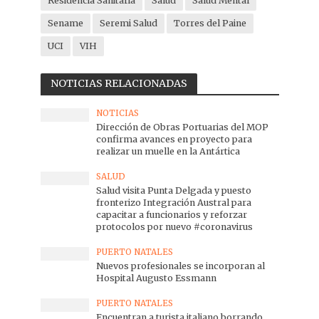
Residencia Sanitaria
Salud
Salud Mental
Sename
Seremi Salud
Torres del Paine
UCI
VIH
NOTICIAS RELACIONADAS
NOTICIAS
Dirección de Obras Portuarias del MOP
confirma avances en proyecto para
realizar un muelle en la Antártica
SALUD
Salud visita Punta Delgada y puesto
fronterizo Integración Austral para
capacitar a funcionarios y reforzar
protocolos por nuevo #coronavirus
PUERTO NATALES
Nuevos profesionales se incorporan al
Hospital Augusto Essmann
PUERTO NATALES
Encuentran a turista italiano borrando