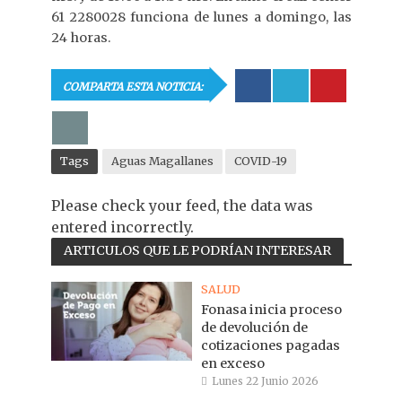
61 2280028 funciona de lunes a domingo, las
24 horas.
COMPARTA ESTA NOTICIA:
Tags
Aguas Magallanes
COVID-19
Please check your feed, the data was
entered incorrectly.
ARTICULOS QUE LE PODRÍAN INTERESAR
SALUD
Fonasa inicia proceso
de devolución de
cotizaciones pagadas
en exceso
Lunes 22 Junio 2026