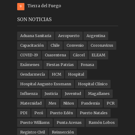
Tierra del Fuego
9
SON NOTICIAS
Aduana Sanitaria
Aeropuerto
Argentina
Capacitación
Chile
Convenio
Coronavirus
COVID-19
Cuarentena
Cárcel
ELEAM
Exámenes
Fiestas Patrias
Fonasa
Gendarmería
HCM
Hospital
Hospital Augusto Essmann
Hospital Clínico
Influenza
Justicia
Juventud
Magallanes
Maternidad
Mes
Niños
Pandemia
PCR
PDI
Perú
Puerto Edén
Puerto Natales
Puerto Williams
Punta Arenas
Ramón Lobos
Registro Civil
Reinserción