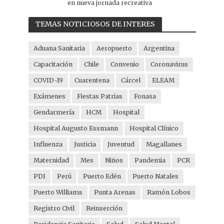
en nueva jornada recreativa
TEMAS NOTICIOSOS DE INTERES
Aduana Sanitaria
Aeropuerto
Argentina
Capacitación
Chile
Convenio
Coronavirus
COVID-19
Cuarentena
Cárcel
ELEAM
Exámenes
Fiestas Patrias
Fonasa
Gendarmería
HCM
Hospital
Hospital Augusto Essmann
Hospital Clínico
Influenza
Justicia
Juventud
Magallanes
Maternidad
Mes
Niños
Pandemia
PCR
PDI
Perú
Puerto Edén
Puerto Natales
Puerto Williams
Punta Arenas
Ramón Lobos
Registro Civil
Reinserción