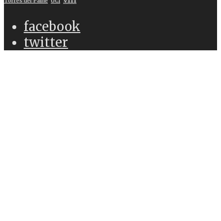
VIH
Torres del Paine
UCI
facebook
twitter