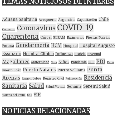
TEMAS NOTICIOSOS DE INTERES
Aduana Sanitaria
Chile
Argentina
Aeropuerto
Capacitación
COVID-19
Coronavirus
Convenio
Cuarentena
Cárcel
ELEAM
Exámenes
Fiestas Patrias
Gendarmería
HCM
Hospital Augusto
Fonasa
Hospital
Essmann
Hospital Clínico
Influenza
Justicia
Juventud
PDI
Magallanes
Niños
Maternidad
Pandemia
PCR
Mes
Perú
Punta
Puerto Natales
Puerto Williams
Puerto Edén
Residencia
Arenas
Registro Civil
Ramón Lobos
Reinserción
Sanitaria
Salud
Seremi Salud
Sename
Salud Mental
VIH
Torres del Paine
UCI
NOTICIAS RELACIONADAS