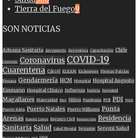
Tierra del Fuego
9
SON NOTICIAS
Aduana Sanitaria
Chile
Argentina
Aeropuerto
Capacitación
COVID-19
Coronavirus
Convenio
Cuarentena
Cárcel
ELEAM
Exámenes
Fiestas Patrias
Gendarmería
HCM
Hospital Augusto
Fonasa
Hospital
Essmann
Hospital Clínico
Influenza
Justicia
Juventud
PDI
Magallanes
Niños
Maternidad
Pandemia
PCR
Mes
Perú
Punta
Puerto Natales
Puerto Williams
Puerto Edén
Residencia
Arenas
Registro Civil
Ramón Lobos
Reinserción
Sanitaria
Salud
Seremi Salud
Sename
Salud Mental