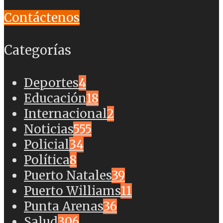
Contáctenos
Categorías
Deportes
4
Educación
18
Internacional
2
Noticias
555
Policial
34
Política
8
Puerto Natales
39
Puerto Williams
11
Punta Arenas
36
Salud
306