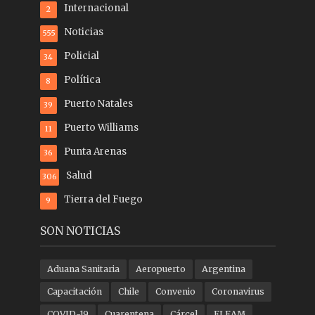
Internacional
2
Noticias
555
Policial
34
Política
8
Puerto Natales
39
Puerto Williams
11
Punta Arenas
36
Salud
306
Tierra del Fuego
9
SON NOTICIAS
Aduana Sanitaria
Aeropuerto
Argentina
Capacitación
Chile
Convenio
Coronavirus
COVID-19
Cuarentena
Cárcel
ELEAM