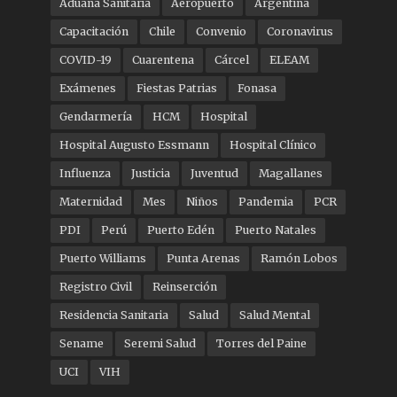
Aduana Sanitaria
Aeropuerto
Argentina
Capacitación
Chile
Convenio
Coronavirus
COVID-19
Cuarentena
Cárcel
ELEAM
Exámenes
Fiestas Patrias
Fonasa
Gendarmería
HCM
Hospital
Hospital Augusto Essmann
Hospital Clínico
Influenza
Justicia
Juventud
Magallanes
Maternidad
Mes
Niños
Pandemia
PCR
PDI
Perú
Puerto Edén
Puerto Natales
Puerto Williams
Punta Arenas
Ramón Lobos
Registro Civil
Reinserción
Residencia Sanitaria
Salud
Salud Mental
Sename
Seremi Salud
Torres del Paine
UCI
VIH