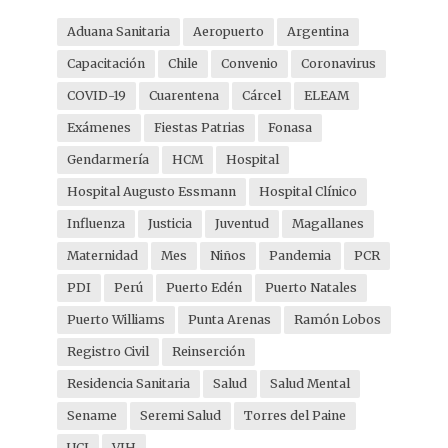
Aduana Sanitaria
Aeropuerto
Argentina
Capacitación
Chile
Convenio
Coronavirus
COVID-19
Cuarentena
Cárcel
ELEAM
Exámenes
Fiestas Patrias
Fonasa
Gendarmería
HCM
Hospital
Hospital Augusto Essmann
Hospital Clínico
Influenza
Justicia
Juventud
Magallanes
Maternidad
Mes
Niños
Pandemia
PCR
PDI
Perú
Puerto Edén
Puerto Natales
Puerto Williams
Punta Arenas
Ramón Lobos
Registro Civil
Reinserción
Residencia Sanitaria
Salud
Salud Mental
Sename
Seremi Salud
Torres del Paine
UCI
VIH