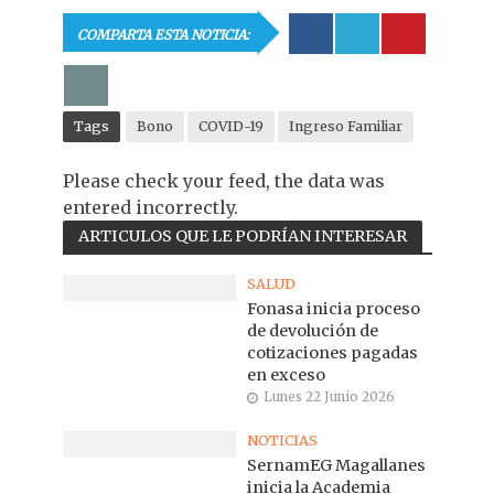
COMPARTA ESTA NOTICIA:
Tags
Bono
COVID-19
Ingreso Familiar
Please check your feed, the data was
entered incorrectly.
ARTICULOS QUE LE PODRÍAN INTERESAR
SALUD
Fonasa inicia proceso
de devolución de
cotizaciones pagadas
en exceso
Lunes 22 Junio 2026
NOTICIAS
SernamEG Magallanes
inicia la Academia