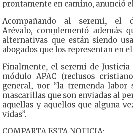
prontamente en camino
, anunció e
Acompañando al seremi,
el 
Arévalo,
complementó
además 
alternativas que están siendo us
abogados que los representan
en el
Finalmente, el seremi de Justici
módulo APAC (reclusos cristiano
general,
por “la tremenda labor 
mascarillas que s
o
n enviadas al pe
aquellas y aquellos que alguna v
vidas
”
.
COMPARTA ESTA NOTICIA: