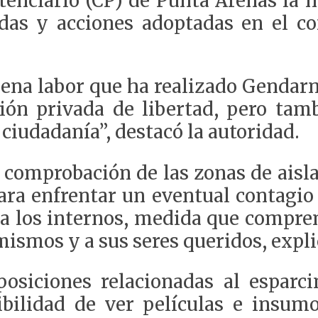
enciario (CP) de Punta Arenas
la m
idas y acciones adoptadas en el c
uena labor que ha realizado Gendarm
ión privada de
libertad
,
pero tambi
a ciudadanía
”, destacó la autoridad.
la comprobación de las
zonas de aisl
ara
enfrent
a
r un eventual contagio
a los internos
, medida que compre
mismos y a sus seres queridos
, expl
posiciones
relacionadas al
esparc
ibilidad de ver películas
e insumos