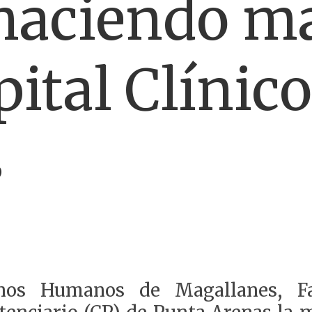
haciendo ma
pital Clínico
s
chos Humanos de Magallanes
, F