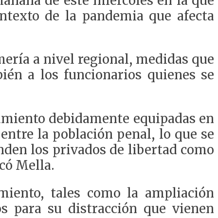
añana de este miércoles en la que
ontexto de
la pandemia que afecta
ería a nivel regional
, medidas que
én a los funcionarios quienes se
amiento debidamente equipadas en
entre la población penal
, lo que se
nden los
privados de libertad
como
icó Mella.
imiento
, tales
como
la ampliación
 para su distracción que vienen