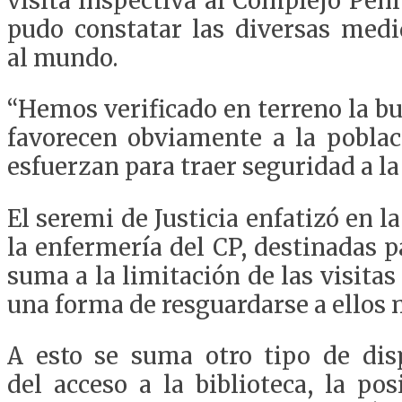
visita
inspectiva
al Complejo Penit
pudo constatar las diversas med
al
mundo
.
“
Hemos
verificado
en terreno la b
favorecen obviamente a la poblac
esfuerzan para traer seguridad a l
El seremi de Justicia enfatizó en 
la enfermería
del CP, destinadas
p
suma a la
limita
ción de
las visitas
una forma de
resguardarse a ellos 
A esto se suma otro tipo de
dis
del
acceso a la biblioteca, la pos