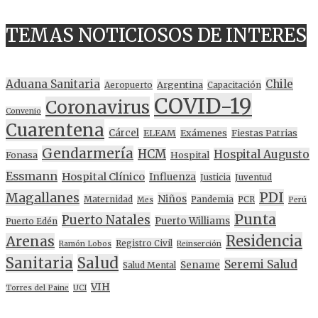
TEMAS NOTICIOSOS DE INTERES
Aduana Sanitaria
Chile
Argentina
Aeropuerto
Capacitación
COVID-19
Coronavirus
Convenio
Cuarentena
Cárcel
ELEAM
Exámenes
Fiestas Patrias
Gendarmería
HCM
Hospital Augusto
Fonasa
Hospital
Essmann
Hospital Clínico
Influenza
Justicia
Juventud
PDI
Magallanes
Niños
Maternidad
Pandemia
PCR
Mes
Perú
Punta
Puerto Natales
Puerto Williams
Puerto Edén
Residencia
Arenas
Registro Civil
Ramón Lobos
Reinserción
Sanitaria
Salud
Seremi Salud
Sename
Salud Mental
VIH
Torres del Paine
UCI