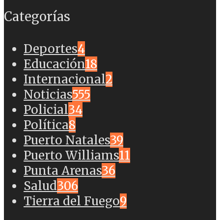
Categorías
Deportes
4
Educación
18
Internacional
2
Noticias
555
Policial
34
Política
8
Puerto Natales
39
Puerto Williams
11
Punta Arenas
36
Salud
306
Tierra del Fuego
9