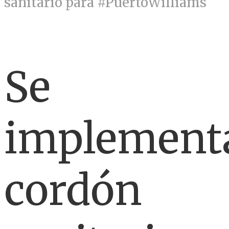
sanitario para #PuertoWilliams
Se
implement
cordón