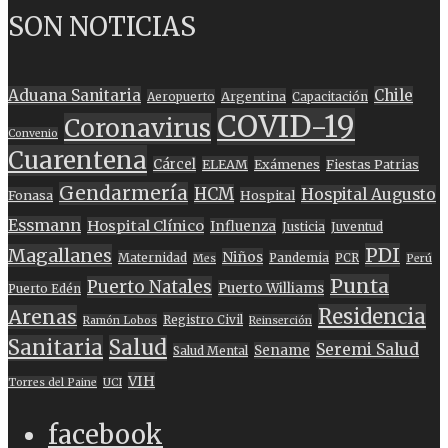
SON NOTICIAS
Aduana Sanitaria
Chile
Argentina
Aeropuerto
Capacitación
COVID-19
Coronavirus
Convenio
Cuarentena
Cárcel
ELEAM
Exámenes
Fiestas Patrias
Gendarmería
HCM
Hospital Augusto
Fonasa
Hospital
Essmann
Hospital Clínico
Influenza
Justicia
Juventud
PDI
Magallanes
Niños
Maternidad
Pandemia
PCR
Mes
Perú
Punta
Puerto Natales
Puerto Williams
Puerto Edén
Residencia
Arenas
Registro Civil
Ramón Lobos
Reinserción
Sanitaria
Salud
Seremi Salud
Sename
Salud Mental
VIH
Torres del Paine
UCI
facebook