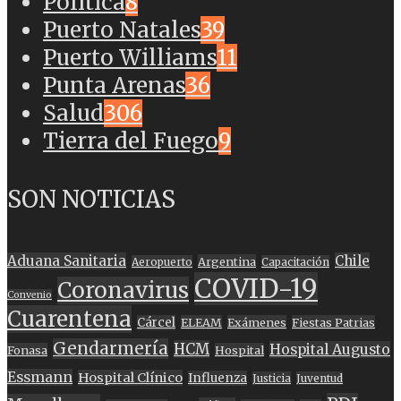
Política
8
Puerto Natales
39
Puerto Williams
11
Punta Arenas
36
Salud
306
Tierra del Fuego
9
SON NOTICIAS
Aduana Sanitaria
Chile
Argentina
Aeropuerto
Capacitación
COVID-19
Coronavirus
Convenio
Cuarentena
Cárcel
ELEAM
Exámenes
Fiestas Patrias
Gendarmería
HCM
Hospital Augusto
Fonasa
Hospital
Essmann
Hospital Clínico
Influenza
Justicia
Juventud