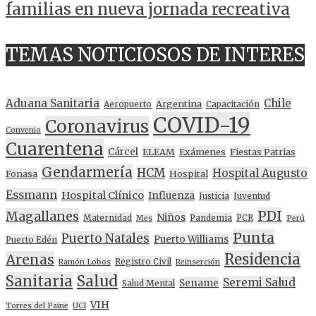
familias en nueva jornada recreativa
TEMAS NOTICIOSOS DE INTERES
Aduana Sanitaria
Chile
Argentina
Aeropuerto
Capacitación
COVID-19
Coronavirus
Convenio
Cuarentena
Cárcel
ELEAM
Exámenes
Fiestas Patrias
Gendarmería
HCM
Hospital Augusto
Fonasa
Hospital
Essmann
Hospital Clínico
Influenza
Justicia
Juventud
PDI
Magallanes
Niños
Maternidad
Pandemia
PCR
Mes
Perú
Punta
Puerto Natales
Puerto Williams
Puerto Edén
Residencia
Arenas
Registro Civil
Ramón Lobos
Reinserción
Sanitaria
Salud
Seremi Salud
Sename
Salud Mental
VIH
Torres del Paine
UCI