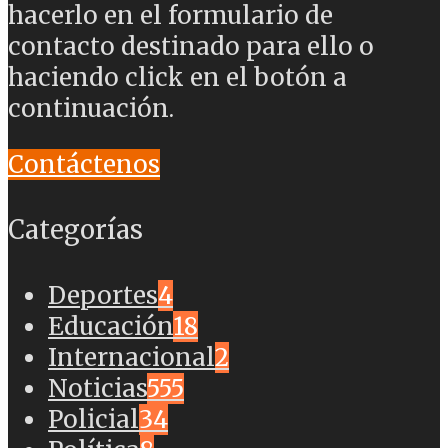
hacerlo en el formulario de
contacto destinado para ello o
haciendo click en el botón a
continuación.
Contáctenos
Categorías
Deportes
4
Educación
18
Internacional
2
Noticias
555
Policial
34