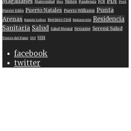
PDI
Magallanes
Niños
Maternidad
Pandemia
PCR
Mes
Perú
Punta
Puerto Natales
Puerto Williams
Puerto Edén
Residencia
Arenas
Registro Civil
Ramón Lobos
Reinserción
Sanitaria
Salud
Seremi Salud
Sename
Salud Mental
VIH
Torres del Paine
UCI
facebook
twitter