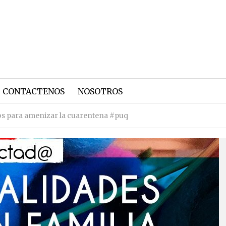
CONTACTENOS
NOSOTROS
rios para amenizar la cuarentena #puq