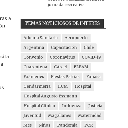
jornada recreativa
ras a
TEMAS NOTICIOSOS DE INTERES
lón
Aduana Sanitaria
Aeropuerto
Argentina
Capacitación
Chile
sita
Convenio
Coronavirus
COVID-19
ra
Cuarentena
Cárcel
ELEAM
Exámenes
Fiestas Patrias
Fonasa
Gendarmería
HCM
Hospital
os
Hospital Augusto Essmann
Hospital Clínico
Influenza
Justicia
Juventud
Magallanes
Maternidad
Mes
Niños
Pandemia
PCR