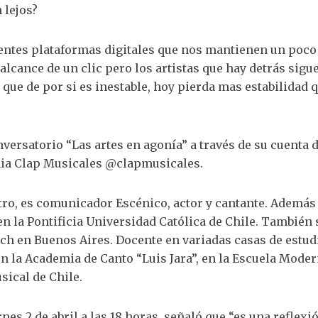
 lejos?
entes plataformas digitales que nos mantienen un poc
 alcance de un clic pero los artistas que hay detrás sigu
 que de por si es inestable, hoy pierda mas estabilidad 
versatorio “Las artes en agonía” a través de su cuenta 
ia Clap Musicales @clapmusicales.
ro, es comunicador Escénico, actor y cantante. Además
 la Pontificia Universidad Católica de Chile. También 
ch en Buenos Aires. Docente en variadas casas de estud
n la Academia de Canto “Luis Jara”, en la Escuela Moder
ical de Chile.
rnes 2 de abril a las 18 horas, señaló que “es una reflexi