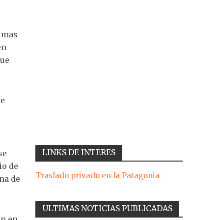
o mas
en
que
de
LINKS DE INTERES
se
io de
Traslado privado en la Patagonia
na de
ULTIMAS NOTICIAS PUBLICADAS
ón en