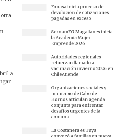
Fonasa inicia proceso de
devolución de cotizaciones
 otra
pagadas en exceso
an
SernamEG Magallanes inicia
la Academia Mujer
Emprende 2026
Autoridades regionales
refuerzan llamado a
vacunación invierno 2026 en
bril a
ChileAtiende
engan
Organizaciones sociales y
municipio de Cabo de
Hornos articulan agenda
conjunta para enfrentar
desafíos urgentes de la
comuna
La Costanera es Tuya
convocó a familias en nueva