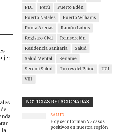
PDI
Perú
Puerto Edén
Puerto Natales
Puerto Williams
Punta Arenas
Ramón Lobos
Registro Civil
Reinserción
Residencia Sanitaria
Salud
es
Mujer
Salud Mental
Sename
Seremi Salud
Torres del Paine
UCI
VIH
NOTICIAS RELACIONADAS
ales
 de
SALUD
genda
Hoy se informan 55 casos
ntar
positivos en nuestra región
 la