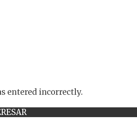
s entered incorrectly.
ERESAR