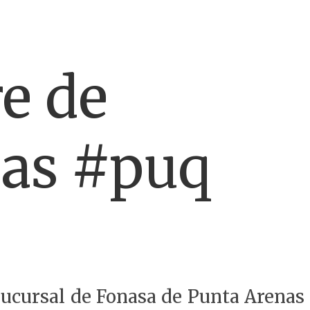
re de
nas #puq
sucursal de Fonasa de Punta Arenas