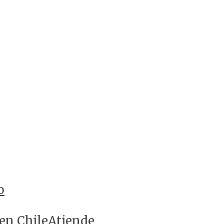
o
 en ChileAtiende