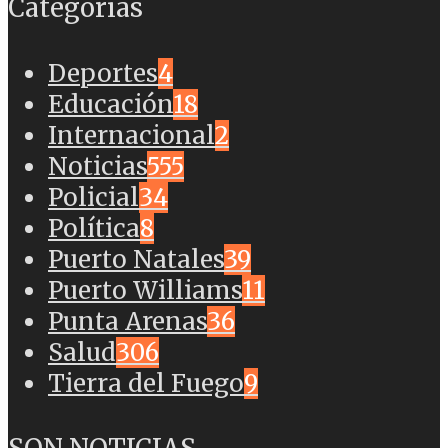
Categorías
Deportes
4
Educación
18
Internacional
2
Noticias
555
Policial
34
Política
8
Puerto Natales
39
Puerto Williams
11
Punta Arenas
36
Salud
306
Tierra del Fuego
9