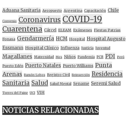
Aduana Sanitaria
Chile
Argentina
Aeropuerto
Capacitación
COVID-19
Coronavirus
Convenio
Cuarentena
Cárcel
ELEAM
Exámenes
Fiestas Patrias
Gendarmería
HCM
Hospital Augusto
Fonasa
Hospital
Essmann
Hospital Clínico
Influenza
Justicia
Juventud
PDI
Magallanes
Niños
Maternidad
Pandemia
PCR
Mes
Perú
Punta
Puerto Natales
Puerto Williams
Puerto Edén
Residencia
Arenas
Registro Civil
Ramón Lobos
Reinserción
Sanitaria
Salud
Seremi Salud
Sename
Salud Mental
VIH
Torres del Paine
UCI
NOTICIAS RELACIONADAS