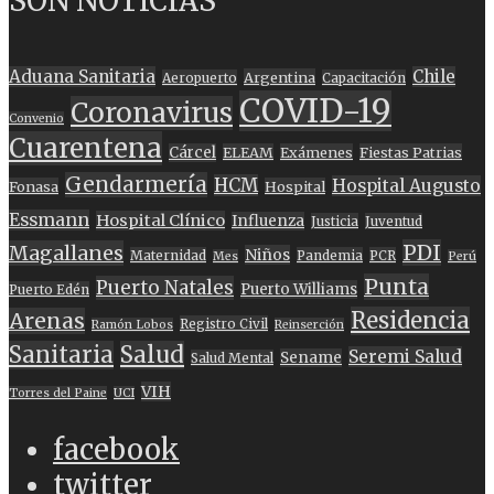
SON NOTICIAS
Aduana Sanitaria
Chile
Argentina
Aeropuerto
Capacitación
COVID-19
Coronavirus
Convenio
Cuarentena
Cárcel
ELEAM
Exámenes
Fiestas Patrias
Gendarmería
HCM
Hospital Augusto
Fonasa
Hospital
Essmann
Hospital Clínico
Influenza
Justicia
Juventud
PDI
Magallanes
Niños
Maternidad
Pandemia
PCR
Mes
Perú
Punta
Puerto Natales
Puerto Williams
Puerto Edén
Residencia
Arenas
Registro Civil
Ramón Lobos
Reinserción
Sanitaria
Salud
Seremi Salud
Sename
Salud Mental
VIH
Torres del Paine
UCI
facebook
twitter