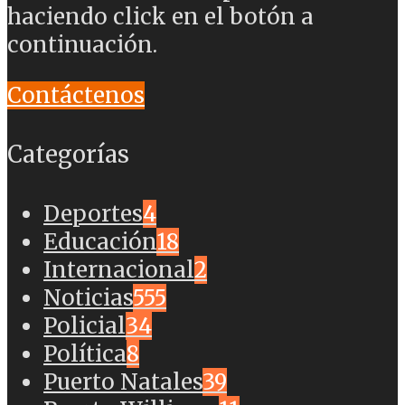
haciendo click en el botón a
continuación.
Contáctenos
Categorías
Deportes
4
Educación
18
Internacional
2
Noticias
555
Policial
34
Política
8
Puerto Natales
39