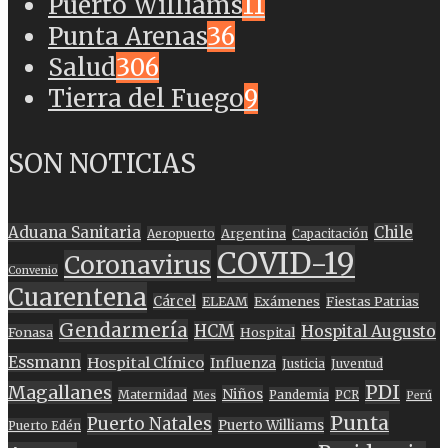
Puerto Williams
11
Punta Arenas
36
Salud
306
Tierra del Fuego
9
SON NOTICIAS
Aduana Sanitaria
Chile
Argentina
Aeropuerto
Capacitación
COVID-19
Coronavirus
Convenio
Cuarentena
Cárcel
ELEAM
Exámenes
Fiestas Patrias
Gendarmería
HCM
Hospital Augusto
Fonasa
Hospital
Essmann
Hospital Clínico
Influenza
Justicia
Juventud
PDI
Magallanes
Niños
Maternidad
Pandemia
PCR
Mes
Perú
Punta
Puerto Natales
Puerto Williams
Puerto Edén