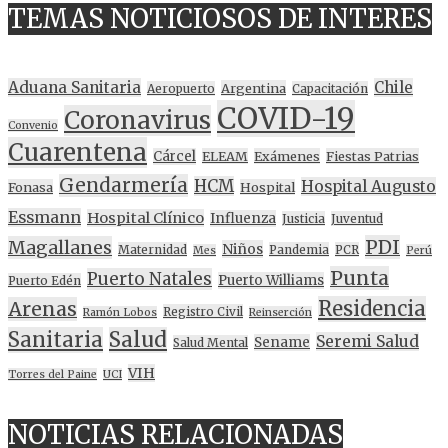
TEMAS NOTICIOSOS DE INTERES
Aduana Sanitaria
Chile
Argentina
Aeropuerto
Capacitación
COVID-19
Coronavirus
Convenio
Cuarentena
Cárcel
ELEAM
Exámenes
Fiestas Patrias
Gendarmería
HCM
Hospital Augusto
Fonasa
Hospital
Essmann
Hospital Clínico
Influenza
Justicia
Juventud
PDI
Magallanes
Niños
Maternidad
Pandemia
PCR
Mes
Perú
Punta
Puerto Natales
Puerto Williams
Puerto Edén
Residencia
Arenas
Registro Civil
Ramón Lobos
Reinserción
Sanitaria
Salud
Seremi Salud
Sename
Salud Mental
VIH
Torres del Paine
UCI
NOTICIAS RELACIONADAS