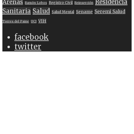
Residencia
Arenas
Registro Civil
Ramón Lobos
Reinserción
Sanitaria
Salud
Seremi Salud
Sename
Salud Mental
VIH
Torres del Paine
UCI
facebook
twitter