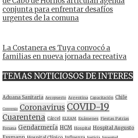
de Cabo de Hornos articulan agenda
conjunta para enfrentar desafíos
urgentes de la comuna
La Costanera es Tuya convocó a
familias en nueva jornada recreativa
TEMAS NOTICIOSOS DE INTERES
Aduana Sanitaria
Chile
Argentina
Aeropuerto
Capacitación
COVID-19
Coronavirus
Convenio
Cuarentena
Cárcel
ELEAM
Exámenes
Fiestas Patrias
Gendarmería
HCM
Hospital Augusto
Fonasa
Hospital
Essmann
Hospital Clínico
Influenza
Justicia
Juventud