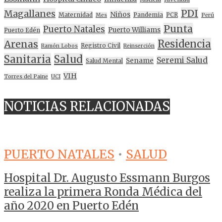
PDI
Magallanes
Niños
Maternidad
Pandemia
PCR
Mes
Perú
Punta
Puerto Natales
Puerto Williams
Puerto Edén
Residencia
Arenas
Registro Civil
Ramón Lobos
Reinserción
Sanitaria
Salud
Seremi Salud
Sename
Salud Mental
VIH
Torres del Paine
UCI
NOTICIAS RELACIONADAS
PUERTO NATALES
•
SALUD
Hospital Dr. Augusto Essmann Burgos
realiza la primera Ronda Médica del
año 2020 en Puerto Edén