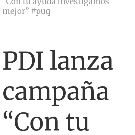
“Con tu ayuda investigamos
mejor” #puq
PDI lanza
campaña
“Con tu