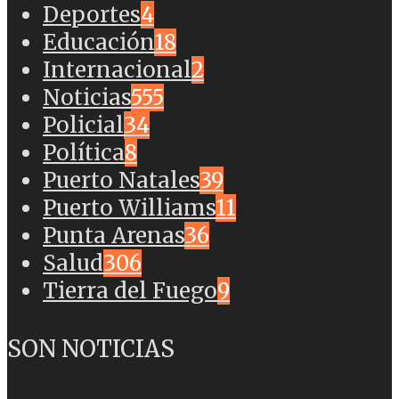
Deportes
4
Educación
18
Internacional
2
Noticias
555
Policial
34
Política
8
Puerto Natales
39
Puerto Williams
11
Punta Arenas
36
Salud
306
Tierra del Fuego
9
SON NOTICIAS