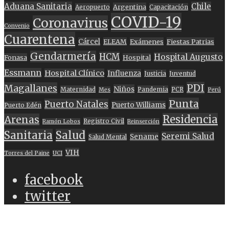
Aduana Sanitaria
Chile
Argentina
Aeropuerto
Capacitación
COVID-19
Coronavirus
Convenio
Cuarentena
Cárcel
ELEAM
Exámenes
Fiestas Patrias
Gendarmería
HCM
Hospital Augusto
Fonasa
Hospital
Essmann
Hospital Clínico
Influenza
Justicia
Juventud
PDI
Magallanes
Niños
Maternidad
Pandemia
PCR
Mes
Perú
Punta
Puerto Natales
Puerto Williams
Puerto Edén
Residencia
Arenas
Registro Civil
Ramón Lobos
Reinserción
Sanitaria
Salud
Seremi Salud
Sename
Salud Mental
VIH
Torres del Paine
UCI
facebook
twitter