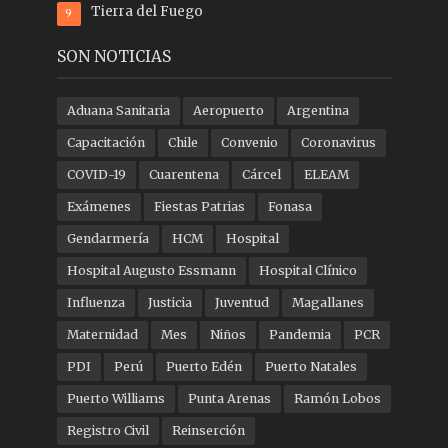
Tierra del Fuego
9
SON NOTICIAS
Aduana Sanitaria
Aeropuerto
Argentina
Capacitación
Chile
Convenio
Coronavirus
COVID-19
Cuarentena
Cárcel
ELEAM
Exámenes
Fiestas Patrias
Fonasa
Gendarmería
HCM
Hospital
Hospital Augusto Essmann
Hospital Clínico
Influenza
Justicia
Juventud
Magallanes
Maternidad
Mes
Niños
Pandemia
PCR
PDI
Perú
Puerto Edén
Puerto Natales
Puerto Williams
Punta Arenas
Ramón Lobos
Registro Civil
Reinserción