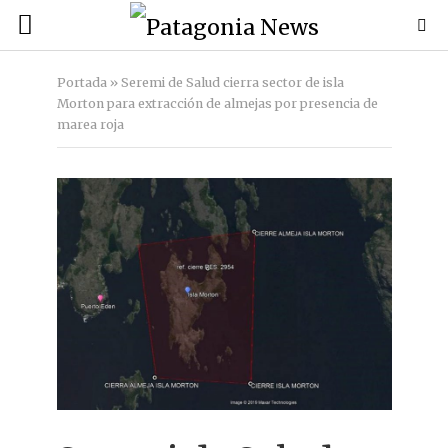
Portada
»
Seremi de Salud cierra sector de isla
Morton para extracción de almejas por presencia de
marea roja