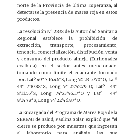
norte de la Provincia de Última Esperanza, al
detectarse la presencia de marea roja en estos
productos.
La resolución N° 2838 de la Autoridad Sanitaria
Regional establece la prohibición de
extracción, transporte, procesamiento,
tenencia, comercialización, distribución, venta
y consumo del producto almeja (Eurhomalea
exalbida) en el sector antes mencionado,
tomando como límite el cuadrante formado
por: Latº 49° 7’16.46″S, Long 74°23’57.70″O; Latº
49° 7’10.88″S, Long 74°22’42.79″O; Latº 49°
8’11.55″S, Long 74°23’46.17″O y Latº 49°
8’14.78″S, Long 74°22’46.87″O.
La Encargada del Programa de Marea Roja de la
SEREMI de Salud, Paulina Solar, explicó que “el
cierre se produce por muestras que ingresan
al laboratorio para análisis, las que