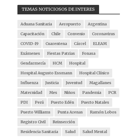
TEMAS NOTICIOSOS DE INTERES
Aduana Sanitaria
Aeropuerto
Argentina
Capacitación
Chile
Convenio
Coronavirus
COVID-19
Cuarentena
Cárcel
ELEAM
Exámenes
Fiestas Patrias
Fonasa
Gendarmería
HCM
Hospital
Hospital Augusto Essmann
Hospital Clínico
Influenza
Justicia
Juventud
Magallanes
Maternidad
Mes
Niños
Pandemia
PCR
PDI
Perú
Puerto Edén
Puerto Natales
Puerto Williams
Punta Arenas
Ramón Lobos
Registro Civil
Reinserción
Residencia Sanitaria
Salud
Salud Mental