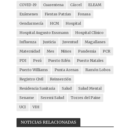
COVID-19
Cuarentena
Cárcel
ELEAM
Exámenes
Fiestas Patrias
Fonasa
Gendarmería
HCM
Hospital
Hospital Augusto Essmann
Hospital Clínico
Influenza
Justicia
Juventud
Magallanes
Maternidad
Mes
Niños
Pandemia
PCR
PDI
Perú
Puerto Edén
Puerto Natales
Puerto Williams
Punta Arenas
Ramón Lobos
Registro Civil
Reinserción
Residencia Sanitaria
Salud
Salud Mental
Sename
Seremi Salud
Torres del Paine
UCI
VIH
NOTICIAS RELACIONADAS