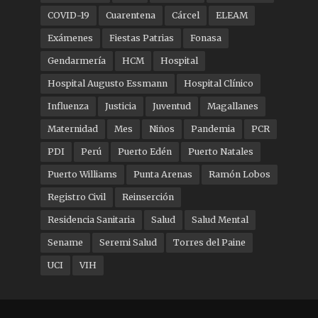
COVID-19
Cuarentena
Cárcel
ELEAM
Exámenes
Fiestas Patrias
Fonasa
Gendarmería
HCM
Hospital
Hospital Augusto Essmann
Hospital Clínico
Influenza
Justicia
Juventud
Magallanes
Maternidad
Mes
Niños
Pandemia
PCR
PDI
Perú
Puerto Edén
Puerto Natales
Puerto Williams
Punta Arenas
Ramón Lobos
Registro Civil
Reinserción
Residencia Sanitaria
Salud
Salud Mental
Sename
Seremi Salud
Torres del Paine
UCI
VIH