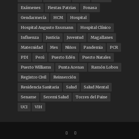
Exámenes
Fiestas Patrias
Fonasa
Gendarmería
HCM
Hospital
Hospital Augusto Essmann
Hospital Clínico
Influenza
Justicia
Juventud
Magallanes
Maternidad
Mes
Niños
Pandemia
PCR
PDI
Perú
Puerto Edén
Puerto Natales
Puerto Williams
Punta Arenas
Ramón Lobos
Registro Civil
Reinserción
Residencia Sanitaria
Salud
Salud Mental
Sename
Seremi Salud
Torres del Paine
UCI
VIH