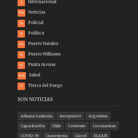
Internacional
2
Noticias
555
Policial
34
Política
8
Puerto Natales
39
Puerto Williams
11
Punta Arenas
36
Salud
306
Tierra del Fuego
9
SON NOTICIAS
Aduana Sanitaria
Aeropuerto
Argentina
Capacitación
Chile
Convenio
Coronavirus
COVID-19
Cuarentena
Cárcel
ELEAM