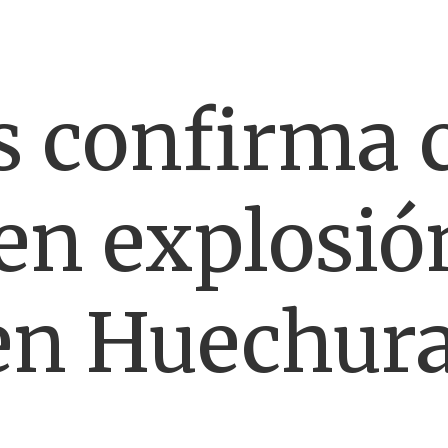
s confirma 
en explosió
en Huechur