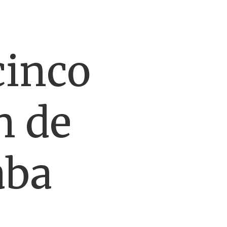
cinco
n de
aba