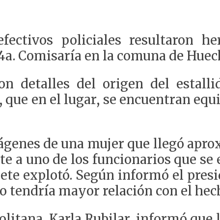
fectivos policiales resultaron he
 54a. Comisaría en la comuna de Huec
on detalles del origen del estall
, que en el lugar, se encuentran equ
ágenes de una mujer que llegó aprox
te a uno de los funcionarios que se 
quete explotó. Según informó el pres
no tendría mayor relación con el hec
litana, Karla Rubilar, informó que 