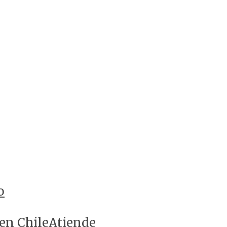
o
 en ChileAtiende