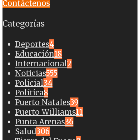
Contáctenos
Categorías
Deportes
4
Educación
18
Internacional
2
Noticias
555
Policial
34
Política
8
Puerto Natales
39
Puerto Williams
11
Punta Arenas
36
Salud
306