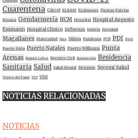
Convenio
Cuarentena
Cárcel
ELEAM
Exámenes
Fiestas Patrias
Gendarmería
HCM
Hospital Augusto
Fonasa
Hospital
Essmann
Hospital Clínico
Influenza
Justicia
Juventud
PDI
Magallanes
Niños
Maternidad
Pandemia
PCR
Mes
Perú
Punta
Puerto Natales
Puerto Williams
Puerto Edén
Residencia
Arenas
Registro Civil
Ramón Lobos
Reinserción
Sanitaria
Salud
Seremi Salud
Sename
Salud Mental
VIH
Torres del Paine
UCI
NOTICIAS RELACIONADAS
NOTICIAS