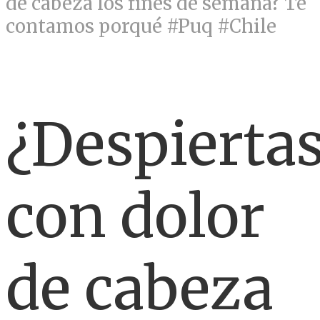
de cabeza los fines de semana? Te
contamos porqué #Puq #Chile
¿Despierta
con dolor
de cabeza