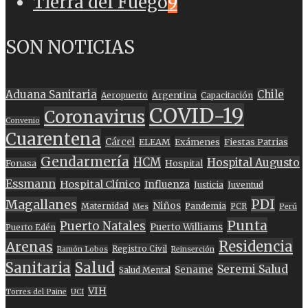
Tierra del Fuego
9
SON NOTICIAS
Aduana Sanitaria
Chile
Argentina
Aeropuerto
Capacitación
COVID-19
Coronavirus
Convenio
Cuarentena
Cárcel
ELEAM
Exámenes
Fiestas Patrias
Gendarmería
HCM
Hospital Augusto
Fonasa
Hospital
Essmann
Hospital Clínico
Influenza
Justicia
Juventud
PDI
Magallanes
Niños
Maternidad
Pandemia
PCR
Mes
Perú
Punta
Puerto Natales
Puerto Williams
Puerto Edén
Residencia
Arenas
Registro Civil
Ramón Lobos
Reinserción
Sanitaria
Salud
Seremi Salud
Sename
Salud Mental
VIH
Torres del Paine
UCI