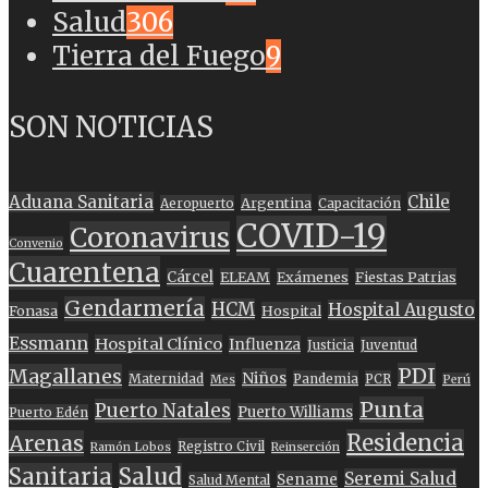
Salud
306
Tierra del Fuego
9
SON NOTICIAS
Aduana Sanitaria
Chile
Argentina
Aeropuerto
Capacitación
COVID-19
Coronavirus
Convenio
Cuarentena
Cárcel
ELEAM
Exámenes
Fiestas Patrias
Gendarmería
HCM
Hospital Augusto
Fonasa
Hospital
Essmann
Hospital Clínico
Influenza
Justicia
Juventud
PDI
Magallanes
Niños
Maternidad
Pandemia
PCR
Mes
Perú
Punta
Puerto Natales
Puerto Williams
Puerto Edén
Residencia
Arenas
Registro Civil
Ramón Lobos
Reinserción
Sanitaria
Salud
Seremi Salud
Sename
Salud Mental