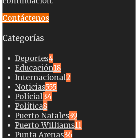
continuación.
Contáctenos
Categorías
Deportes
4
Educación
18
Internacional
2
Noticias
555
Policial
34
Política
8
Puerto Natales
39
Puerto Williams
11
Punta Arenas
36