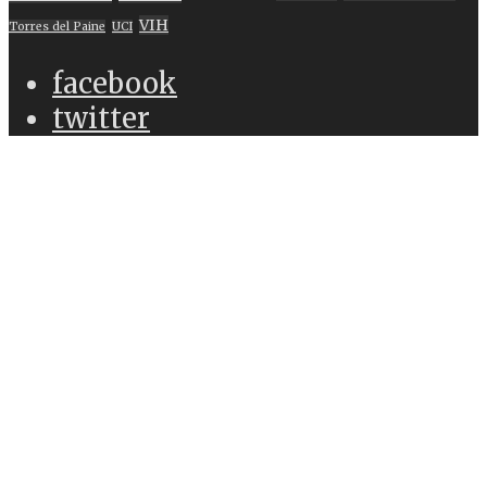
VIH
Torres del Paine
UCI
facebook
twitter