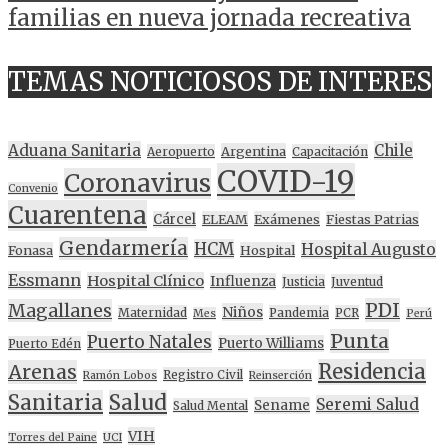
familias en nueva jornada recreativa
TEMAS NOTICIOSOS DE INTERES
Aduana Sanitaria
Chile
Argentina
Aeropuerto
Capacitación
COVID-19
Coronavirus
Convenio
Cuarentena
Cárcel
ELEAM
Exámenes
Fiestas Patrias
Gendarmería
HCM
Hospital Augusto
Fonasa
Hospital
Essmann
Hospital Clínico
Influenza
Justicia
Juventud
PDI
Magallanes
Niños
Maternidad
Pandemia
PCR
Mes
Perú
Punta
Puerto Natales
Puerto Williams
Puerto Edén
Residencia
Arenas
Registro Civil
Ramón Lobos
Reinserción
Sanitaria
Salud
Seremi Salud
Sename
Salud Mental
VIH
Torres del Paine
UCI