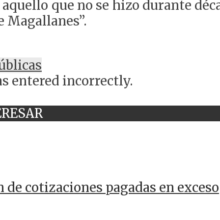
quello que no se hizo durante déca
e Magallanes”.
úblicas
s entered incorrectly.
ERESAR
n de cotizaciones pagadas en exceso