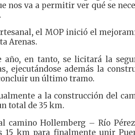
que nos va a permitir ver qué se ne
.
artesanal, el MOP inició el mejora
ta Arenas.
año, en tanto, se licitará la seg
as, ejecutándose además la constr
concluir un último tramo.
gualmente a la construcción del ca
n total de 35 km.
 al camino Hollemberg – Río Pére
os 15 km para finalmente unir Pu