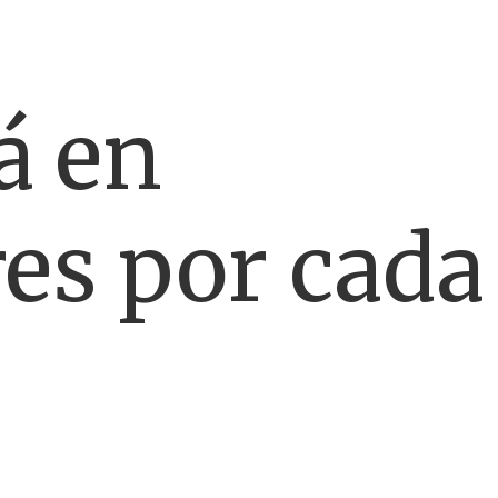
á en
es por cada