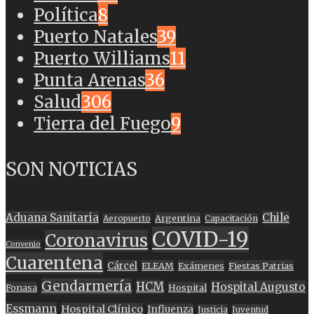
Política
8
Puerto Natales
39
Puerto Williams
11
Punta Arenas
36
Salud
306
Tierra del Fuego
9
SON NOTICIAS
Aduana Sanitaria
Chile
Argentina
Aeropuerto
Capacitación
COVID-19
Coronavirus
Convenio
Cuarentena
Cárcel
ELEAM
Exámenes
Fiestas Patrias
Gendarmería
HCM
Hospital Augusto
Fonasa
Hospital
Essmann
Hospital Clínico
Influenza
Justicia
Juventud