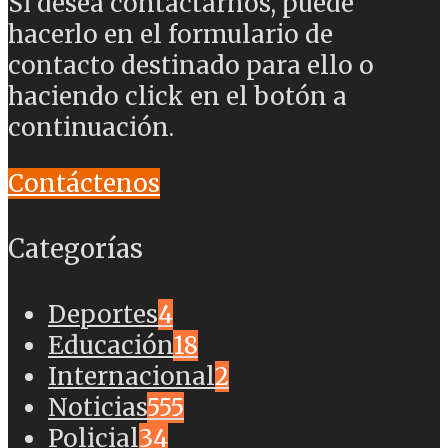
Si desea contactarnos, puede
hacerlo en el formulario de
contacto destinado para ello o
haciendo click en el botón a
continuación.
Contáctenos
Categorías
Deportes
4
Educación
18
Internacional
2
Noticias
555
Policial
34