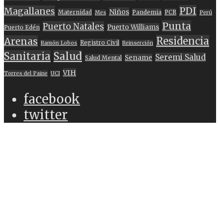
PDI
Magallanes
Niños
Maternidad
Pandemia
PCR
Mes
Perú
Punta
Puerto Natales
Puerto Williams
Puerto Edén
Residencia
Arenas
Registro Civil
Ramón Lobos
Reinserción
Sanitaria
Salud
Seremi Salud
Sename
Salud Mental
VIH
Torres del Paine
UCI
facebook
twitter