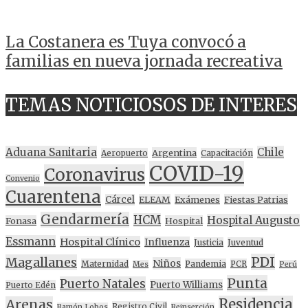
La Costanera es Tuya convocó a
familias en nueva jornada recreativa
TEMAS NOTICIOSOS DE INTERES
Aduana Sanitaria
Chile
Argentina
Aeropuerto
Capacitación
COVID-19
Coronavirus
Convenio
Cuarentena
Cárcel
ELEAM
Exámenes
Fiestas Patrias
Gendarmería
HCM
Hospital Augusto
Fonasa
Hospital
Essmann
Hospital Clínico
Influenza
Justicia
Juventud
PDI
Magallanes
Niños
Maternidad
Pandemia
PCR
Mes
Perú
Punta
Puerto Natales
Puerto Williams
Puerto Edén
Residencia
Arenas
Registro Civil
Ramón Lobos
Reinserción