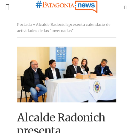
Portada
»
Alcalde Radonich presenta calendario de
actividades de las “invernadas”
Alcalde Radonich
presenta