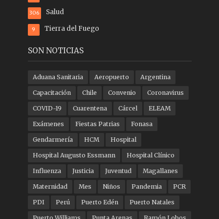
Salud
306
Tierra del Fuego
9
SON NOTICIAS
Aduana Sanitaria
Aeropuerto
Argentina
Capacitación
Chile
Convenio
Coronavirus
COVID-19
Cuarentena
Cárcel
ELEAM
Exámenes
Fiestas Patrias
Fonasa
Gendarmería
HCM
Hospital
Hospital Augusto Essmann
Hospital Clínico
Influenza
Justicia
Juventud
Magallanes
Maternidad
Mes
Niños
Pandemia
PCR
PDI
Perú
Puerto Edén
Puerto Natales
Puerto Williams
Punta Arenas
Ramón Lobos