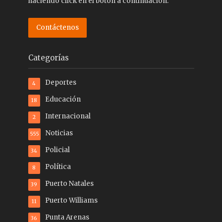
haciendo click en el botón a continuación.
Contáctenos
Categorías
Deportes
4
Educación
18
Internacional
2
Noticias
555
Policial
34
Política
8
Puerto Natales
39
Puerto Williams
11
Punta Arenas
36