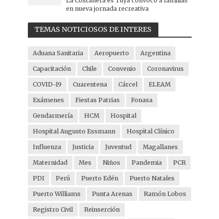
La Costanera es Tuya convocó a familias
en nueva jornada recreativa
TEMAS NOTICIOSOS DE INTERES
Aduana Sanitaria
Aeropuerto
Argentina
Capacitación
Chile
Convenio
Coronavirus
COVID-19
Cuarentena
Cárcel
ELEAM
Exámenes
Fiestas Patrias
Fonasa
Gendarmería
HCM
Hospital
Hospital Augusto Essmann
Hospital Clínico
Influenza
Justicia
Juventud
Magallanes
Maternidad
Mes
Niños
Pandemia
PCR
PDI
Perú
Puerto Edén
Puerto Natales
Puerto Williams
Punta Arenas
Ramón Lobos
Registro Civil
Reinserción