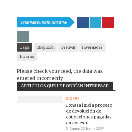
COMPARTA ESTA NOTICIA:
Tags
Chapuzón
Festival
Invernadas
Inverno
Please check your feed, the data was
entered incorrectly.
ARTICULOS QUE LE PODRÍAN INTERESAR
SALUD
Fonasa inicia proceso
de devolución de
cotizaciones pagadas
en exceso
Lunes 22 Junio 2026